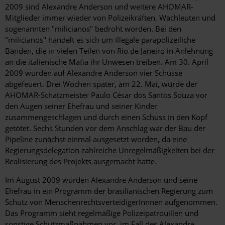
2009 sind Alexandre Anderson und weitere AHOMAR-
Mitglieder immer wieder von Polizeikräften, Wachleuten und
sogenannten "milicianos" bedroht worden. Bei den
"milicianos" handelt es sich um illegale parapolizeiliche
Banden, die in vielen Teilen von Rio de Janeiro in Anlehnung
an die italienische Mafia ihr Unwesen treiben. Am 30. April
2009 wurden auf Alexandre Anderson vier Schüsse
abgefeuert. Drei Wochen später, am 22. Mai, wurde der
AHOMAR-Schatzmeister Paulo César dos Santos Souza vor
den Augen seiner Ehefrau und seiner Kinder
zusammengeschlagen und durch einen Schuss in den Kopf
getötet. Sechs Stunden vor dem Anschlag war der Bau der
Pipeline zunächst einmal ausgesetzt worden, da eine
Regierungsdelegation zahlreiche Unregelmäßigkeiten bei der
Realisierung des Projekts ausgemacht hatte.
Im August 2009 wurden Alexandre Anderson und seine
Ehefrau in ein Programm der brasilianischen Regierung zum
Schutz von MenschenrechtsverteidigerInnnen aufgenommen.
Das Programm sieht regelmäßige Polizeipatrouillen und
sonstige Schutzmaßnahmen vor, im Fall des Alexandre