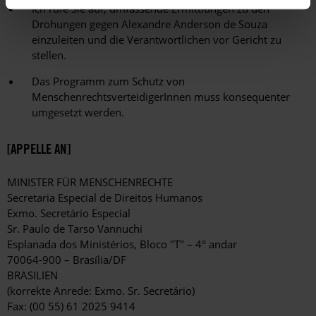
Ich rufe Sie auf, umfassende Ermittlungen zu den
Drohungen gegen Alexandre Anderson de Souza
einzuleiten und die Verantwortlichen vor Gericht zu
stellen.
Das Programm zum Schutz von
MenschenrechtsverteidigerInnen muss konsequenter
umgesetzt werden.
[APPELLE AN]
MINISTER FÜR MENSCHENRECHTE
Secretaria Especial de Direitos Humanos
Exmo. Secretário Especial
Sr. Paulo de Tarso Vannuchi
Esplanada dos Ministérios, Bloco "T" – 4° andar
70064-900 – Brasília/DF
BRASILIEN
(korrekte Anrede: Exmo. Sr. Secretário)
Fax: (00 55) 61 2025 9414