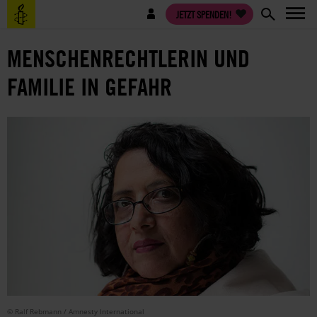
Direkt
Benutzermenü
JETZT SPENDEN!
zum
Inhalt
MENSCHENRECHTLERIN UND
FAMILIE IN GEFAHR
© Ralf Rebmann / Amnesty International