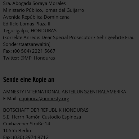
Sra. Abogada Soraya Morales
Ministerio Público, lomas del Guijarro
Avenida República Dominicana
Edificio Lomas Plaza II
Tegucigalpa, HONDURAS
(korrekte Anrede: Dear Special Prosecutor / Sehr geehrte Frau
Sonderstaatsanwältin)
Fax: (00 504) 2221 5667
Twitter: @MP_Honduras
Sende eine Kopie an
AMNESTY INTERNATIONAL ABTEILUNGZENTRALAMERIKA
E-Mail:
equipoca@amnesty.org
BOTSCHAFT DER REPUBLIK HONDURAS
S.E. Herrn Ramón Custodio Espinoza
Cuxhavener Straße 14
10555 Berlin
Fax: (030) 3974 9712