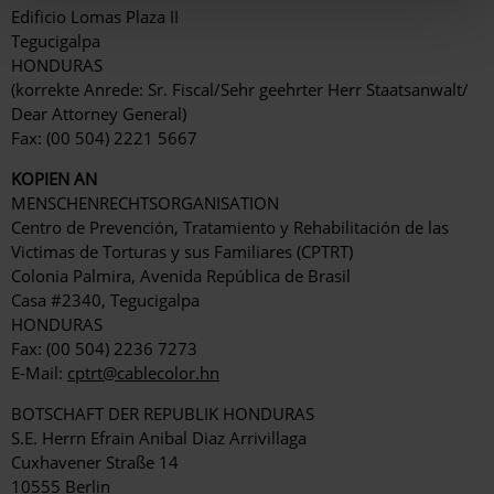
Edificio Lomas Plaza II
Tegucigalpa
HONDURAS
(korrekte Anrede: Sr. Fiscal/Sehr geehrter Herr Staatsanwalt/
Dear Attorney General)
Fax: (00 504) 2221 5667
KOPIEN AN
MENSCHENRECHTSORGANISATION
Centro de Prevención, Tratamiento y Rehabilitación de las
Victimas de Torturas y sus Familiares (CPTRT)
Colonia Palmira, Avenida República de Brasil
Casa #2340, Tegucigalpa
HONDURAS
Fax: (00 504) 2236 7273
E-Mail:
cptrt@cablecolor.hn
BOTSCHAFT DER REPUBLIK HONDURAS
S.E. Herrn Efrain Anibal Diaz Arrivillaga
Cuxhavener Straße 14
10555 Berlin