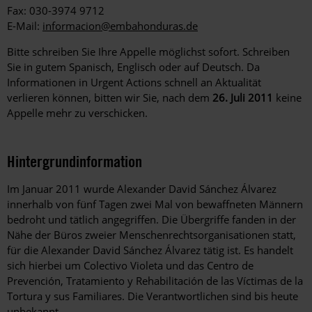
Fax: 030-3974 9712
E-Mail:
informacion@embahonduras.de
Bitte schreiben Sie Ihre Appelle möglichst sofort. Schreiben
Sie in gutem Spanisch, Englisch oder auf Deutsch. Da
Informationen in Urgent Actions schnell an Aktualität
verlieren können, bitten wir Sie, nach dem
26. Juli 2011
keine
Appelle mehr zu verschicken.
Hintergrundinformation
Hintergrund
Im Januar 2011 wurde Alexander David Sánchez Álvarez
innerhalb von fünf Tagen zwei Mal von bewaffneten Männern
bedroht und tätlich angegriffen. Die Übergriffe fanden in der
Nähe der Büros zweier Menschenrechtsorganisationen statt,
für die Alexander David Sánchez Álvarez tätig ist. Es handelt
sich hierbei um Colectivo Violeta und das Centro de
Prevención, Tratamiento y Rehabilitación de las Víctimas de la
Tortura y sus Familiares. Die Verantwortlichen sind bis heute
unbekannt.