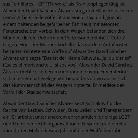
sus Familiares – CPTRT), wo er als Krankenpfleger tätig ist.
Alexander David Sánchez Álvarez stieg drei Häuserblocks von
seiner Arbeitsstelle entfernt aus einem Taxi und ging an
einem haltenden beigefarbenen Fahrzeug mit getönten
Fensterscheiben vorbei. In dem Wagen befanden sich drei
Männer, die die Uniform der Polizeisondereinheit "Cobra"
trugen. Einer der Männer kurbelte das vordere Autofenster
herunter, richtete eine Waffe auf Alexander David Sánchez
Álvarez und sagte "Das ist der kleine Schwule...Ja, du bist es"
(Ese es el mariconcito … si sos vos). Alexander David Sánchez
Álvarez drehte sich herum und rannte davon. Er versteckte
sich in einem nahegelegenen Gebäude, von wo aus er sich
das Nummernschild des Wagens notierte. Er meldete den
Vorfall der Staatsanwaltschaft.
Alexander David Sánchez Álvarez setzt sich aktiv für die
Rechte von Lesben, Schwulen, Bisexuellen und Transgendern
ein. Er arbeitet unter anderem ehrenamtlich für einige LGBT-
und Menschenrechtsorganisationen. Er wurde nun bereits
zum dritten Mal in diesem Jahr mit einer Waffe bedroht.