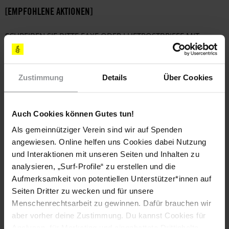
[EMPFOHLENE AKTIONEN]
SCHREIBEN SIE BITTE FAXE ODER LUFTPOSTBRIEFE MIT
FOLGENDEN FORDERUNGEN
Ich fordere Sie auf, die gegen Alexander David Sánchez
Álvarez gerichteten Drohungen in unabhängiger,
Zustimmung
Details
Über Cookies
umfassender und unparteiischer Weise zu untersuchen,
die Ermittlungsergebnisse bekannt zu machen und die
Verantwortlichen vor Gericht zu stellen.
Auch Cookies können Gutes tun!
Ich bitte Sie eindringlich, unverzüglich angemessene
Als gemeinnütziger Verein sind wir auf Spenden
Schutzmaßnahmen für Alexander David Sánchez Álvarez
angewiesen. Online helfen uns Cookies dabei Nutzung
in Übereinstimmung mit seinen Wünschen zu ergreifen.
und Interaktionen mit unseren Seiten und Inhalten zu
analysieren, „Surf-Profile“ zu erstellen und die
Ich möchte Sie daran erinnern, dass
Aufmerksamkeit von potentiellen Unterstützer*innen auf
MenschenrechtlerInnen das Recht haben, ihren
Seiten Dritter zu wecken und für unsere
Aktivitäten ohne Einschränkungen oder Angst vor
Menschenrechtsarbeit zu gewinnen. Dafür brauchen wir
Repressalien nachzugehen, wie es in der UN-Erklärung
zum Schutz von Menschenrechtsverteidigern
aber vorher deine Zustimmung. Du kannst Cookies für
festgeschrieben ist.
Analysen, für Marketing und eingebettete Drittinhalte