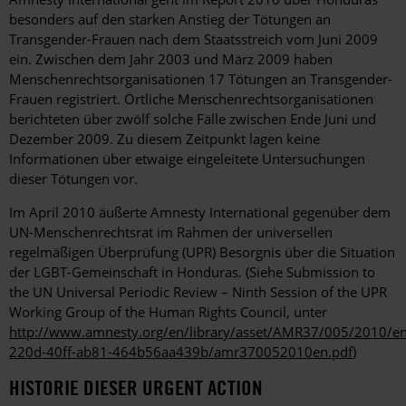
besonders auf den starken Anstieg der Tötungen an
Transgender-Frauen nach dem Staatsstreich vom Juni 2009
ein. Zwischen dem Jahr 2003 und März 2009 haben
Menschenrechtsorganisationen 17 Tötungen an Transgender-
Frauen registriert. Örtliche Menschenrechtsorganisationen
berichteten über zwölf solche Fälle zwischen Ende Juni und
Dezember 2009. Zu diesem Zeitpunkt lagen keine
Informationen über etwaige eingeleitete Untersuchungen
dieser Tötungen vor.
Im April 2010 äußerte Amnesty International gegenüber dem
UN-Menschenrechtsrat im Rahmen der universellen
regelmäßigen Überprüfung (UPR) Besorgnis über die Situation
der LGBT-Gemeinschaft in Honduras. (Siehe Submission to
the UN Universal Periodic Review – Ninth Session of the UPR
Working Group of the Human Rights Council, unter
http://www.amnesty.org/en/library/asset/AMR37/005/2010/e
220d-40ff-ab81-464b56aa439b/amr370052010en.pdf
)
HISTORIE DIESER URGENT ACTION