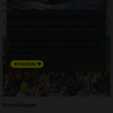
direkt hier für Menschen in Gefahr ein. Egal ob einmalig oder
regelmäßig, eine Minute oder zehn Minuten. Sei dabei!
Hol dir jetzt dein kostenloses Pride-Kit!
Mit deinem Pride-Kit aus Armband, Stickern & Tattoo zeigst du
Haltung.
Es soll dich dabei begleiten, ein klares Statement zu setzen, im
Alltag, im Gespräch oder einfach als stilles Zeichen, das dennoch
Wirkung entfaltet.
JETZT BESTELLEN!
Veranstaltungen