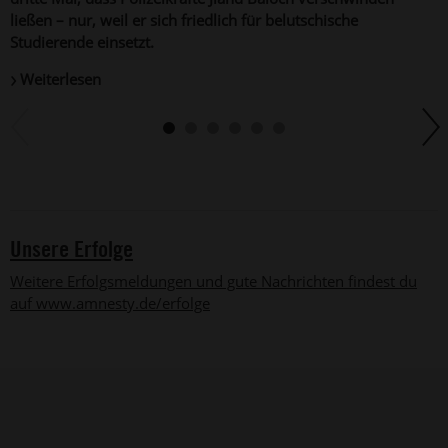
u
ließen – nur, weil er sich friedlich für belutschische
Studierende einsetzt.
Weiterlesen
Unsere Erfolge
Weitere Erfolgsmeldungen und gute Nachrichten findest du
auf www.amnesty.de/erfolge