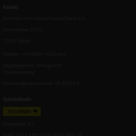
Kontakt
Amnesty International Deutschland e.V.
Sonnenallee 221 C
12059 Berlin
Telefon: +49 (0)30 / 420248-0
Registergericht: Amtsgericht
Charlottenburg
Vereinsregisternummer: VR 36372 B
Spendenkonto
JETZT SPENDEN!
SozialBank AG
IBAN: DE23 3702 0500 0008 0901 00