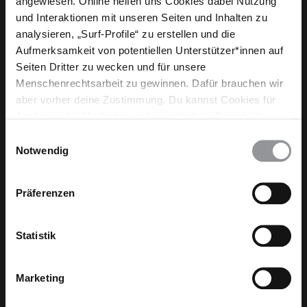
angewiesen. Online helfen uns Cookies dabei Nutzung
und Interaktionen mit unseren Seiten und Inhalten zu
analysieren, „Surf-Profile“ zu erstellen und die
Aufmerksamkeit von potentiellen Unterstützer*innen auf
Seiten Dritter zu wecken und für unsere
Menschenrechtsarbeit zu gewinnen. Dafür brauchen wir
aber vorher deine Zustimmung. Du kannst Cookies für
Analysen, für Marketing und eingebettete Drittinhalte
auch ablehnen, oder deine Meinung jederzeit später
Werde aktiv in den sozialen Medien!
Einwilligungsauswahl
wieder ändern. Diesen Banner kannst Du über den Link
Notwendig
Mehr Infos hier!
im Footer schnell wieder aufrufen.
Datenschutzerklärung
Präferenzen
Statistik
Marketing
Dein Engangement macht einen Unterschied!