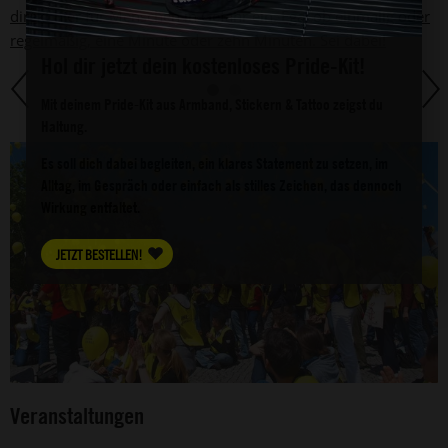
direkt hier für Menschen in Gefahr ein. Egal ob einmalig oder
regelmäßig, eine Minute oder zehn Minuten. Sei dabei!
Hol dir jetzt dein kostenloses Pride-Kit!
Mit deinem Pride-Kit aus Armband, Stickern & Tattoo zeigst du
Haltung.
Es soll dich dabei begleiten, ein klares Statement zu setzen, im
Alltag, im Gespräch oder einfach als stilles Zeichen, das dennoch
Wirkung entfaltet.
JETZT BESTELLEN!
Veranstaltungen