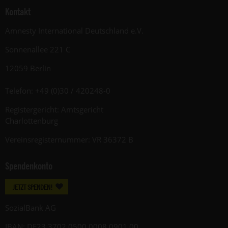
Kontakt
Amnesty International Deutschland e.V.
Sonnenallee 221 C
12059 Berlin
Telefon: +49 (0)30 / 420248-0
Registergericht: Amtsgericht
Charlottenburg
Vereinsregisternummer: VR 36372 B
Spendenkonto
JETZT SPENDEN!
SozialBank AG
IBAN: DE23 3702 0500 0008 0901 00