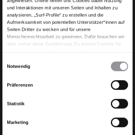
angewiesen. Online helfen uns Cookies dabei Nutzung
und Interaktionen mit unseren Seiten und Inhalten zu
analysieren, „Surf-Profile“ zu erstellen und die
Aufmerksamkeit von potentiellen Unterstützer*innen auf
Seiten Dritter zu wecken und für unsere
Menschenrechtsarbeit zu gewinnen. Dafür brauchen wir
aber vorher deine Zustimmung. Du kannst Cookies für
Analysen, für Marketing und eingebettete Drittinhalte
auch ablehnen, oder deine Meinung jederzeit später
Werde aktiv in den sozialen Medien!
Einwilligungsauswahl
wieder ändern. Diesen Banner kannst Du über den Link
Notwendig
Mehr Infos hier!
im Footer schnell wieder aufrufen.
Datenschutzerklärung
Präferenzen
Statistik
Marketing
Dein Engangement macht einen Unterschied!