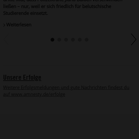
u
ließen – nur, weil er sich friedlich für belutschische
Studierende einsetzt.
Weiterlesen
Unsere Erfolge
Weitere Erfolgsmeldungen und gute Nachrichten findest du
auf www.amnesty.de/erfolge