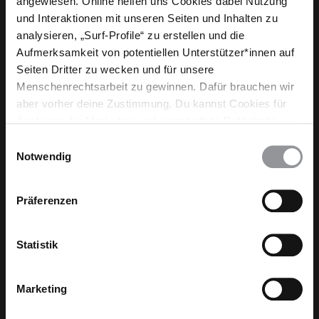
angewiesen. Online helfen uns Cookies dabei Nutzung
und Interaktionen mit unseren Seiten und Inhalten zu
analysieren, „Surf-Profile“ zu erstellen und die
Aufmerksamkeit von potentiellen Unterstützer*innen auf
Seiten Dritter zu wecken und für unsere
Menschenrechtsarbeit zu gewinnen. Dafür brauchen wir
aber vorher deine Zustimmung. Du kannst Cookies für
Analysen, für Marketing und eingebettete Drittinhalte
auch ablehnen, oder deine Meinung jederzeit später
Werde aktiv in den sozialen Medien!
Einwilligungsauswahl
wieder ändern. Diesen Banner kannst Du über den Link
Notwendig
Mehr Infos hier!
im Footer schnell wieder aufrufen.
Datenschutzerklärung
Präferenzen
Statistik
Marketing
Dein Engangement macht einen Unterschied!