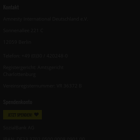
Kontakt
Amnesty International Deutschland e.V.
Sonnenallee 221 C
12059 Berlin
Telefon: +49 (0)30 / 420248-0
Registergericht: Amtsgericht
Charlottenburg
Vereinsregisternummer: VR 36372 B
Spendenkonto
JETZT SPENDEN!
SozialBank AG
IBAN: DE23 3702 0500 0008 0901 00