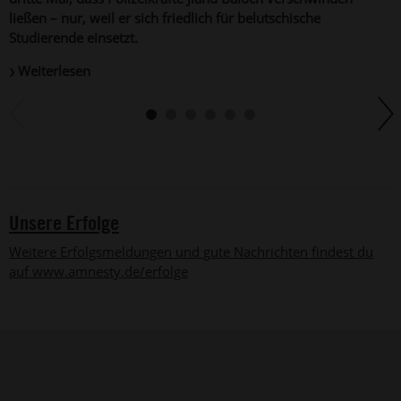
u
ließen – nur, weil er sich friedlich für belutschische
Studierende einsetzt.
Weiterlesen
Unsere Erfolge
Weitere Erfolgsmeldungen und gute Nachrichten findest du
auf www.amnesty.de/erfolge