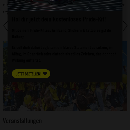
direkt hier für Menschen in Gefahr ein. Egal ob einmalig oder
regelmäßig, eine Minute oder zehn Minuten. Sei dabei!
Hol dir jetzt dein kostenloses Pride-Kit!
Mit deinem Pride-Kit aus Armband, Stickern & Tattoo zeigst du
Haltung.
Es soll dich dabei begleiten, ein klares Statement zu setzen, im
Alltag, im Gespräch oder einfach als stilles Zeichen, das dennoch
Wirkung entfaltet.
JETZT BESTELLEN!
Veranstaltungen