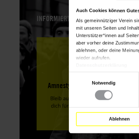
Auch Cookies können Gutes
INFORMIERT BLEIBEN!
Als gemeinnütziger Verein si
mit unseren Seiten und Inhalt
Unterstützer*innen auf Seite
aber vorher deine Zustimmung
ablehnen, oder deine Meinung
wieder aufrufen.
Datenschutzerklärung
Einwilligungsauswahl
Notwendig
Amnesty-Newsletter abonnieren
Bleib auf dem Laufenden und mach
dich für die Menschenrechte stark!
Ablehnen