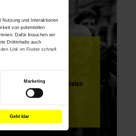
i Nutzung und Interaktionen
mkeit von potentiellen
winnen. Dafür brauchen wir
e Drittinhalte auch
den Link im Footer schnell
Marketing
Werde aktiv in den sozialen
Medien!
Mehr Infos hier!
Geht klar