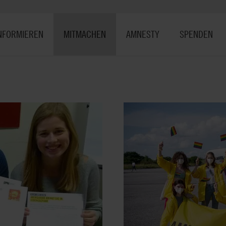
NFORMIEREN
MITMACHEN
AMNESTY
SPENDEN
Hol dir jet
Pride-Kit!
Mit deinem Pride
Tattoo zeigst du 
Es soll dich dabe
zu setzen, im All
stilles Zeichen, 