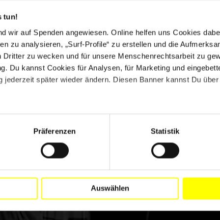
 tun!
nd wir auf Spenden angewiesen. Online helfen uns Cookies dabe
en zu analysieren, „Surf-Profile“ zu erstellen und die Aufmerksa
n Dritter zu wecken und für unsere Menschenrechtsarbeit zu ge
. Du kannst Cookies für Analysen, für Marketing und eingebettet
 jederzeit später wieder ändern. Diesen Banner kannst Du über 
Präferenzen
Statistik
Bestelle jetzt dein Infopaket
Hier gibt es mehr Infos.
Auswählen