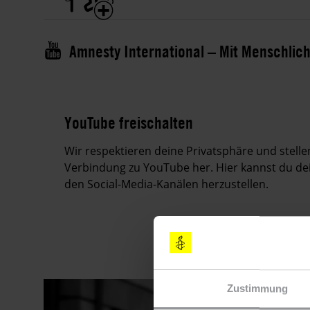
Amnesty International – Mit Menschlic
YouTube freischalten
Wir respektieren deine Privatsphäre und stell
Verbindung zu YouTube her. Hier kannst du de
den Social-Media-Kanälen herzustellen.
Zustimmung