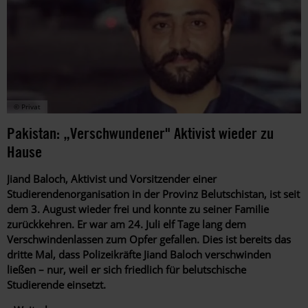
© Privat
Pakistan: „Verschwundener" Aktivist wieder zu
C
Hause
A
M
Jiand Baloch, Aktivist und Vorsitzender einer
d
Studierendenorganisation in der Provinz Belutschistan, ist seit
X
dem 3. August wieder frei und konnte zu seiner Familie
v
zurückkehren. Er war am 24. Juli elf Tage lang dem
B
Verschwindenlassen zum Opfer gefallen. Dies ist bereits das
v
dritte Mal, dass Polizeikräfte Jiand Baloch verschwinden
u
ließen – nur, weil er sich friedlich für belutschische
Studierende einsetzt.