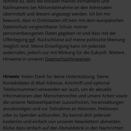
stimme zu, dass die Initialen meines Vornamens und
erster
Nachnamens bei Aktionsteilnahme an den Adressaten
Buchstabe
übermittelt und diesem angezeigt werden. Ich bin mir
des
bewusst, dass in Drittstaaten oft kein mit dem europäischen
Nachnamens)
dürfen
Datenschutz vergleichbarer Schutz meiner
bei
personenbezogenen Daten gegeben ist und dass mit der
Aktionsteilnahme
Offenlegung ggf. Rückschlüsse auf meine politische Meinung
angezeigt
möglich sind. Meine Einwilligung kann ich jederzeit
werden.
widerrufen, jedoch nur mit Wirkung für die Zukunft. Weitere
Hinweise in unseren
Datenschutzhinweisen
.
Hinweis
: Vielen Dank für deine Unterstützung. Deine
Kontaktdaten (E-Mail-Adresse, Anschrift und optional
Telefonnummer) verwenden wir auch, um dir aktuelle
Informationen über Menschenrechte und unsere Arbeit sowie
die unserer Netzwerkpartner zuzuschicken, Veranstaltungen
anzukündigen und zur Teilnahme an Aktionen, Petitionen
oder zu Spenden aufzurufen. Du kannst dich jederzeit
kostenlos und einfach von unseren Newslettern abmelden.
Klicke dazu einfach auf den Abmeldelink in den Nachrichten