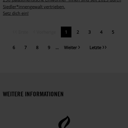
Siedler*innengewalt vertrieben.
Setz dich ein!
Erste
Vorherige
Erste
Vorherige
Aktuelle
1
Page
2
Page
3
Page
4
Page
5
Seitennummerierung
Seite
Seite
Seite
Nächste
Letzte
Page
6
Page
7
Page
8
Page
9
…
Weiter
Letzte
Seite
Seite
WEITERE INFORMATIONEN