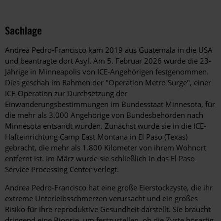
Sachlage
Andrea Pedro-Francisco kam 2019 aus Guatemala in die USA
und beantragte dort Asyl. Am 5. Februar 2026 wurde die 23-
Jährige in Minneapolis von ICE-Angehörigen festgenommen.
Dies geschah im Rahmen der "Operation Metro Surge", einer
ICE-Operation zur Durchsetzung der
Einwanderungsbestimmungen im Bundesstaat Minnesota, für
die mehr als 3.000 Angehörige von Bundesbehörden nach
Minnesota entsandt wurden. Zunächst wurde sie in die ICE-
Hafteinrichtung Camp East Montana in El Paso (Texas)
gebracht, die mehr als 1.800 Kilometer von ihrem Wohnort
entfernt ist. Im März wurde sie schließlich in das El Paso
Service Processing Center verlegt.
Andrea Pedro-Francisco hat eine große Eierstockzyste, die ihr
extreme Unterleibsschmerzen verursacht und ein großes
Risiko für ihre reproduktive Gesundheit darstellt. Sie braucht
dringend eine Biopsie, um festzustellen, ob die Zyste bösartig