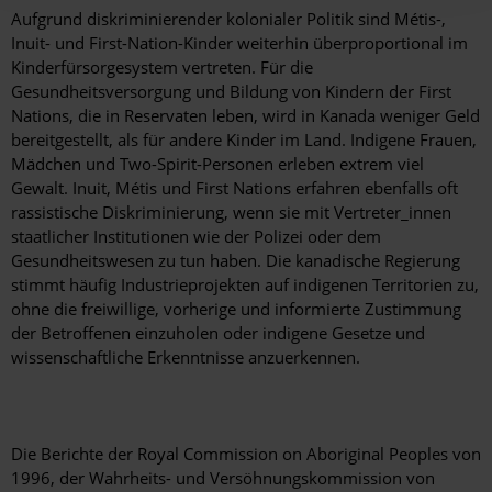
Hintergrund
Aufgrund diskriminierender kolonialer Politik sind Métis-,
Inuit- und First-Nation-Kinder weiterhin überproportional im
Kinderfürsorgesystem vertreten. Für die
Gesundheitsversorgung und Bildung von Kindern der First
Nations, die in Reservaten leben, wird in Kanada weniger Geld
bereitgestellt, als für andere Kinder im Land. Indigene Frauen,
Mädchen und Two-Spirit-Personen erleben extrem viel
Gewalt. Inuit, Métis und First Nations erfahren ebenfalls oft
rassistische Diskriminierung, wenn sie mit Vertreter_innen
staatlicher Institutionen wie der Polizei oder dem
Gesundheitswesen zu tun haben. Die kanadische Regierung
stimmt häufig Industrieprojekten auf indigenen Territorien zu,
ohne die freiwillige, vorherige und informierte Zustimmung
der Betroffenen einzuholen oder indigene Gesetze und
wissenschaftliche Erkenntnisse anzuerkennen.
Die Berichte der Royal Commission on Aboriginal Peoples von
1996, der Wahrheits- und Versöhnungskommission von