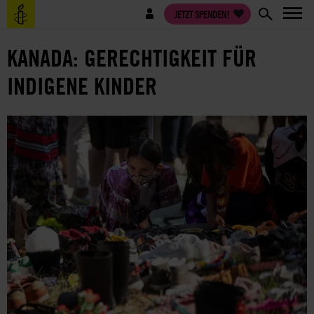
Direkt
Benutzermenü
JETZT SPENDEN!
zum
Inhalt
KANADA: GERECHTIGKEIT FÜR
INDIGENE KINDER