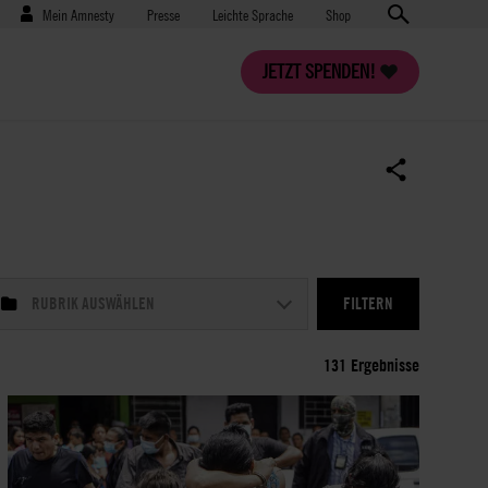
Benutzermenü
Presse
Mein Amnesty
Presse
Leichte Sprache
Shop
JETZT SPENDEN!
RUBRIK AUSWÄHLEN
131 Ergebnisse