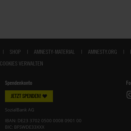
es Anworten, "No goes" und wertvolle Tipps.
SHOP
AMNESTY-MATERIAL
AMNESTY.ORG
COOKIES VERWALTEN
Spendenkonto
Fo
JETZT SPENDEN!
SozialBank AG
IBAN: DE23 3702 0500 0008 0901 00
BIC: BFSWDE33XXX