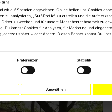
 tun!
nd wir auf Spenden angewiesen. Online helfen uns Cookies dabe
en zu analysieren, „Surf-Profile“ zu erstellen und die Aufmerksa
n Dritter zu wecken und für unsere Menschenrechtsarbeit zu ge
. Du kannst Cookies für Analysen, für Marketing und eingebettet
 jederzeit später wieder ändern. Diesen Banner kannst Du über 
Nächste
Letzte
age
Aktuelle
8
Page
9
Page
10
Page
11
Page
12
…
Weiter
Letzte
Seite
Seite
Seite
Präferenzen
Statistik
t zu verteidigen!
Auswählen