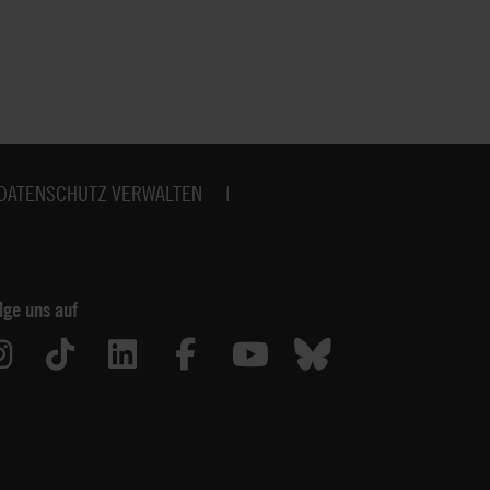
Amnesty dafür ein, dass
Menschenrechtsverletzungen gestoppt
werden. Sei dabei und unterstütze unsere
weltweiten und regionalen Kampagnen!
DATENSCHUTZ VERWALTEN
lge uns auf