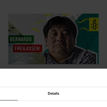
PETITION
GUATEMALA
Guatemala: Im Gefängnis, weil er einen
heiligen Fluss schützt
Schreibe an die guatemaltekische
Details
Generalstaatsanwältin: Fordere sie auf, alle
Anklagen gegen Bernardo fallen zu lassen.