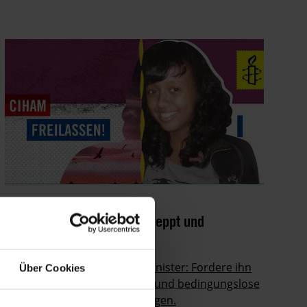
PETITION
ERITREA
Eritrea: 15-Jährige verschleppt und
verschwunden
Schreibe an den US-Außenminister: Fordere ihn
Über Cookies
auf, von Eritrea die sofortige und bedingungslose
Freilassung Cihams zu verlangen.