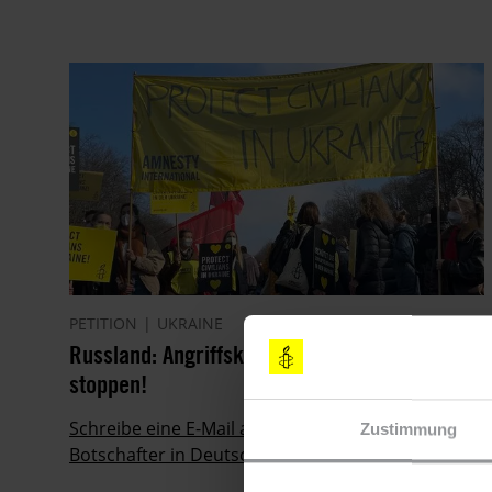
PETITION
UKRAINE
Russland: Angriffskrieg gegen die Ukraine
stoppen!
Schreibe eine E-Mail an den russischen
Zustimmung
Botschafter in Deutschland