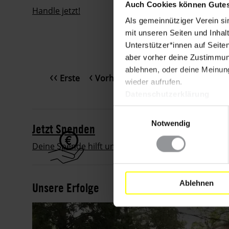
Auch Cookies können Gutes
Handle jetzt!
Als gemeinnütziger Verein si
mit unseren Seiten und Inhalt
Unterstützer*innen auf Seite
aber vorher deine Zustimmung
ablehnen, oder deine Meinung
Erste
Vorherige
Erste
Vorherige
…
Page
4
Page
5
Page
6
P
7
wieder aufrufen.
Seitennummerierung
Seite
Seite
Datenschutzerklärung
Einwilligungsauswahl
Notwendig
Jetzt Spenden
Deine Spende hilft uns, die Menschenrechte weltwei
Ablehnen
Unsere Erfolge