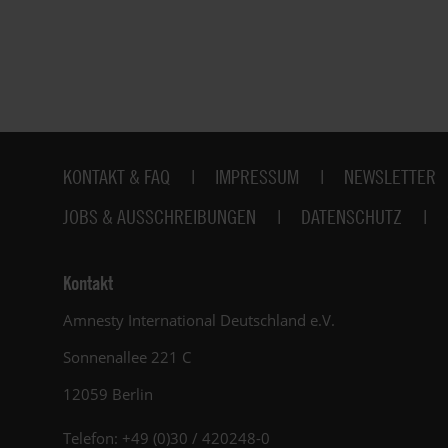
unsere Solidarität! Mit Briefen gegen das
Vergessen kannst du dich für sie einsetzen!
Fußbereich
KONTAKT & FAQ
IMPRESSUM
NEWSLETTER
JOBS & AUSSCHREIBUNGEN
DATENSCHUTZ
Kontakt
Amnesty International Deutschland e.V.
Sonnenallee 221 C
12059 Berlin
Telefon: +49 (0)30 / 420248-0