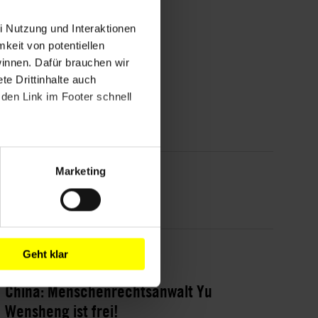
i Nutzung und Interaktionen
mkeit von potentiellen
winnen. Dafür brauchen wir
e Drittinhalte auch
den Link im Footer schnell
Marketing
Geht klar
China: Menschenrechtsanwalt Yu
Wensheng ist frei!