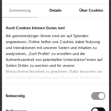
Im Tschad kommt es immer häufiger zu tödlichen
Zusammenstößen zwischen Viehzüchtern und Bauern.
Zustimmung
Details
Über Cookies
Handle jetzt!
Auch Cookies können Gutes tun!
Als gemeinnütziger Verein sind wir auf Spenden
angewiesen. Online helfen uns Cookies dabei Nutzung
und Interaktionen mit unseren Seiten und Inhalten zu
analysieren, „Surf-Profile“ zu erstellen und die
Aufmerksamkeit von potentiellen Unterstützer*innen auf
Seiten Dritter zu wecken und für unsere
Menschenrechtsarbeit zu gewinnen. Dafür brauchen wir
aber vorher deine Zustimmung. Du kannst Cookies für
Analysen, für Marketing und eingebettete Drittinhalte
PETITION
IRAN
auch ablehnen, oder deine Meinung jederzeit später
Einwilligungsauswahl
Jetzt handeln gegen die Massaker in Iran!
wieder ändern. Diesen Banner kannst Du über den Link
Notwendig
im Footer schnell wieder aufrufen.
Fordere Bundeskanzler Merz auf, den Druck auf die iranische
Datenschutzerklärung