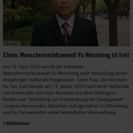
© privat
China: Menschenrechtsanwalt Yu Wensheng ist frei!
K
Am 13. April 2026 wurde der bekannte
J
Menschenrechtsanwalt Yu Wensheng nach Verbüßung seiner
H
dreijährigen Haftstrafe freigelassen. Seine Frau, die Aktivistin
M
Xu Yan, kam bereits am 13. Januar 2025 nach einer Haftstrafe
L
von einem Jahr und neun Monaten aus dem Gefängnis.
u
Beiden war "Anstiftung zur Untergrabung der Staatsgewalt"
vorgeworfen worden. Berichten zufolge stehen Yu Wensheng
und Xu Yan weiterhin unter behördlicher Überwachung.
Weiterlesen