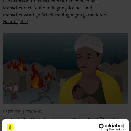
Lanka müssen Textilarbeiter*innen endlich das
Menschenrecht auf Vereinigungsfreiheit und
menschenwürdige Arbeitsbedingungen garantieren.
Handle jetzt!
PETITION
TSCHAD
Tschad: Zivilbevölkerung vor Gewalt schützen!