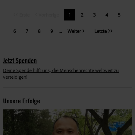
Erste
Vorherige
Erste
Vorherige
Aktuelle
1
Page
2
Page
3
Page
4
Page
5
Seitennummerierung
Seite
Seite
Seite
Nächste
Letzte
Page
6
Page
7
Page
8
Page
9
…
Weiter
Letzte
Seite
Seite
Jetzt Spenden
Deine Spende hilft uns, die Menschenrechte weltweit zu
verteidigen!
Unsere Erfolge