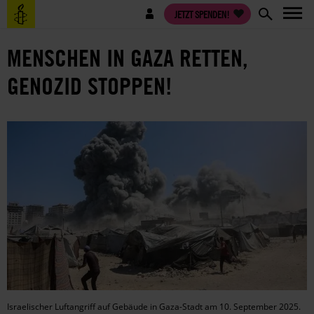
Direkt
Benutzermenü
JETZT SPENDEN!
zum
Inhalt
MENSCHEN IN GAZA RETTEN,
GENOZID STOPPEN!
Israelischer Luftangriff auf Gebäude in Gaza-Stadt am 10. September 2025.