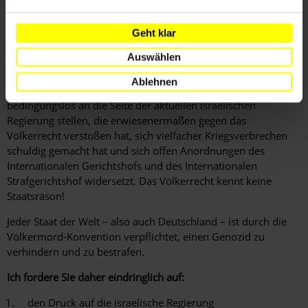
Und weiter: "Zu unserer Sicherheit gehören die Bewahrung
und Weiterentwicklung der regelbasierten internationalen
Geht klar
Ordnung auf der Basis des Völkerrechts, der universellen
Geltung der Menschenrechte und der Charta der Vereinten
Auswählen
Nationen."
Ablehnen
Wenn Sie diese Worte ernst meinen, können Sie sich nicht
bedingungslos an die Seite der aktuellen israelischen
Regierung stellen, die erwiesenermaßen gegen das
Völkerrecht verstoßen hat, sich vielfacher Kriegsverbrechen
schuldig gemacht hat und sich offen Anordnungen des
Internationalen Gerichtshofs und des Internationalen
Strafgerichtshof widersetzt. Das Völkerrecht kennt keine
Staatsräson!
Jeder Staat der Welt – also auch Deutschland – ist durch die
Völkermord-Konvention verpflichtet, einen Genozid zu
verhindern und zu bestrafen.
Ich fordere Sie daher eindringlich auf:
den Druck auf die israelische Regierung