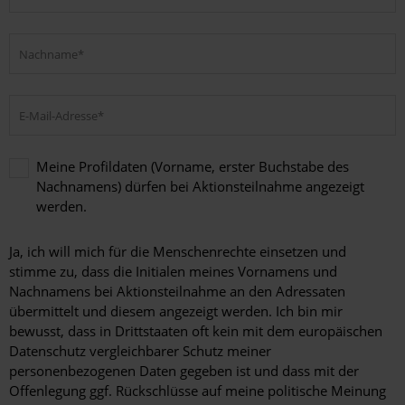
Meine Profildaten (Vorname, erster Buchstabe des
Nachnamens) dürfen bei Aktionsteilnahme angezeigt
werden.
Meine
Profildaten
Ja, ich will mich für die Menschenrechte einsetzen und
(Vorname,
stimme zu, dass die Initialen meines Vornamens und
erster
Nachnamens bei Aktionsteilnahme an den Adressaten
Buchstabe
übermittelt und diesem angezeigt werden. Ich bin mir
des
bewusst, dass in Drittstaaten oft kein mit dem europäischen
Nachnamens)
dürfen
Datenschutz vergleichbarer Schutz meiner
bei
personenbezogenen Daten gegeben ist und dass mit der
Aktionsteilnahme
Offenlegung ggf. Rückschlüsse auf meine politische Meinung
angezeigt