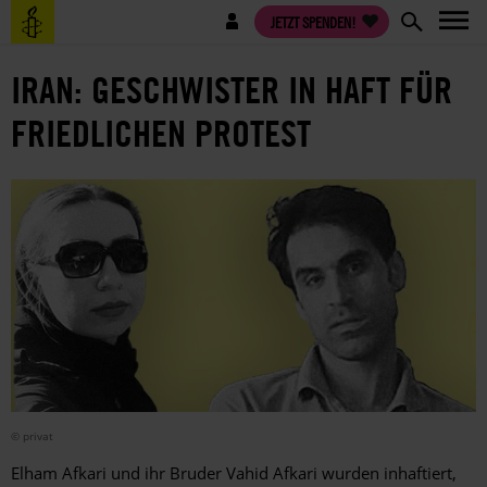
Direkt
Benutzermenü
JETZT SPENDEN!
zum
Inhalt
IRAN: GESCHWISTER IN HAFT FÜR
FRIEDLICHEN PROTEST
© privat
Elham Afkari und ihr Bruder Vahid Afkari wurden inhaftiert,