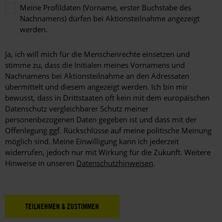
Meine Profildaten (Vorname, erster Buchstabe des
Nachnamens) dürfen bei Aktionsteilnahme angezeigt
werden.
Meine
Profildaten
Ja, ich will mich für die Menschenrechte einsetzen und
(Vorname,
stimme zu, dass die Initialen meines Vornamens und
erster
Nachnamens bei Aktionsteilnahme an den Adressaten
Buchstabe
übermittelt und diesem angezeigt werden. Ich bin mir
des
bewusst, dass in Drittstaaten oft kein mit dem europäischen
Nachnamens)
dürfen
Datenschutz vergleichbarer Schutz meiner
bei
personenbezogenen Daten gegeben ist und dass mit der
Aktionsteilnahme
Offenlegung ggf. Rückschlüsse auf meine politische Meinung
angezeigt
möglich sind. Meine Einwilligung kann ich jederzeit
werden.
widerrufen, jedoch nur mit Wirkung für die Zukunft. Weitere
Hinweise in unseren
Datenschutzhinweisen
.