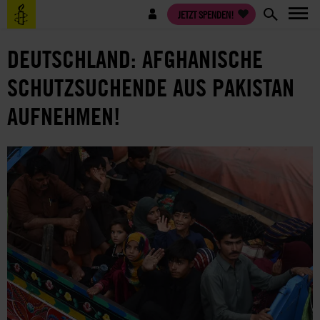
Direkt
Benutzermenü
JETZT SPENDEN!
zum
Inhalt
DEUTSCHLAND: AFGHANISCHE
SCHUTZSUCHENDE AUS PAKISTAN
AUFNEHMEN!