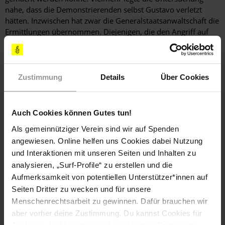
nahe, dass die Demonstrierenden selbst Gustavo verletzt
hätten. Inzwischen hat zwar die Generalstaatsanwaltschaft die
Ermittlungen übernommen. Diejenigen, die den Angriff auf
Gustavo erlaubten, wurden jedoch immer noch nicht zur
Rechenschaft gezogen.
"Ich habe meine Augen dafür geopfert, dass die Leute
Zustimmung
Details
Über Cookies
aufwachen", sagt Gustavo. Bei den folgenden
Demonstrationen trugen die Teilnehmenden Augenklappen
und riefen seinen Namen in Richtung der Polizei. Sie wollen
Auch Cookies können Gutes tun!
Gerechtigkeit. Wir ebenfalls.
Als gemeinnütziger Verein sind wir auf Spenden
Wende Dich auch direkt an Gustavo!
angewiesen. Online helfen uns Cookies dabei Nutzung
und Interaktionen mit unseren Seiten und Inhalten zu
Schreibe ihm, dass er sein Augenlicht nicht umsonst verloren
analysieren, „Surf-Profile“ zu erstellen und die
hat, und schicke ihm eine Nachricht der Hoffnung und
Aufmerksamkeit von potentiellen Unterstützer*innen auf
Solidarität. Sende Briefe in Blindenschrift, Sprachnachrichten
Seiten Dritter zu wecken und für unsere
oder andere konkrete Zeichen der Solidarität an:
Menschenrechtsarbeit zu gewinnen. Dafür brauchen wir
aber vorher deine Zustimmung. Du kannst Cookies für
Amnistía Internacional Chile