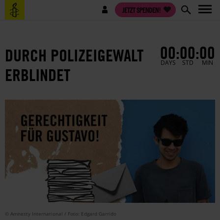
Direkt
Benutzermenü
JETZT SPENDEN!
zum
Inhalt
00
:
00
:
00
DURCH POLIZEIGEWALT
DAYS
STD
MIN
ERBLINDET
© Amnesty International / Foto: Edgard Garrido