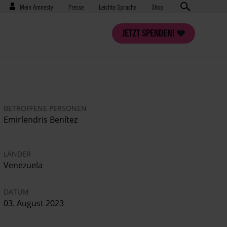
Benutzermenü
Presse
Mein Amnesty
Presse
Leichte Sprache
Shop
JETZT SPENDEN!
BETROFFENE PERSONEN
Emirlendris Benítez
LÄNDER
Venezuela
DATUM
03. August 2023