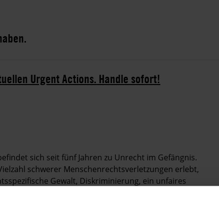
 haben.
tuellen Urgent Actions. Handle sofort!
befindet sich seit fünf Jahren zu Unrecht im Gefängnis.
e Vielzahl schwerer Menschenrechtsverletzungen erlebt,
htsspezifische Gewalt, Diskriminierung, ein unfaires
n. Ihr Schicksal ist ein Beispiel für die
anischen Regierung.