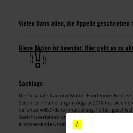
Vielen Dank allen, die Appelle geschrieben
Diese Aktion ist beendet. Hier geht es zu ak
Sachlage
Die Geschäftsfrau und Mutter Emirlendris
Benítez
Seit ihrer Inhaftierung im August 2018 hat sie ein
darunter willkürliche Inhaftierung, Folter, geschlec
Gerichtsverfahren und unmenschliche Haftbedingunge
erschreckende Unterdrückungspolitik der venezol