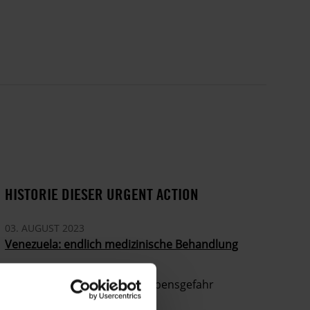
HISTORIE DIESER URGENT ACTION
03. AUGUST 2023
Venezuela: endlich medizinische Behandlung
27. JUNI 2023
Venezuela: Gefangene in Lebensgefahr
11. APRIL 2023