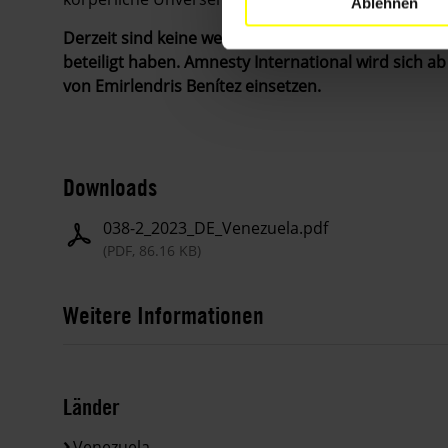
Ablehnen
Derzeit sind keine weiteren Appelle erforderlich. Vi
beteiligt haben.
Amnesty International wird sich ab
von
Emirlendris Benítez einsetzen.
Downloads
038-2_2023_DE_Venezuela.pdf
(PDF, 86.16 KB)
Weitere Informationen
Länder
Venezuela