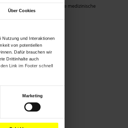
Venezuela: Nach Folter keine medizinische
Über Cookies
Versorgung
i Nutzung und Interaktionen
mkeit von potentiellen
winnen. Dafür brauchen wir
e Drittinhalte auch
den Link im Footer schnell
Marketing