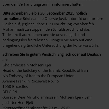
über den Verhandlungstermin informiert hatten.
Bitte schreiben Sie bis 30. September 2025 höflich
formulierte Briefe
an die Oberste Justizautorität und fordern
Sie ihn auf, jegliche Pläne zur Hinrichtung von Sharifeh
Mohammadi zu stoppen, den Schuldspruch und das
Todesurteil aufzuheben und sie unverzüglich und
bedingungslos freizulassen. Dringen Sie auch auf eine
umgehende gründliche Untersuchung der Foltervorwürfe.
Schreiben Sie in gutem Persisch, Englisch oder auf Deutsch
an:
Gholamhossein Mohseni Ejei
Head of the Judiciary of the Islamic Republic of Iran
c/o Embassy of Iran to the European Union
Avenue Franklin Roosevelt No. 15
1050 Bruxelles
BELGIEN
(Anrede: Dear Mr Gholamhossein Mohseni Ejei / Sehr
geehrter Herr Ejei)
(Standardbrief Luftpost bis 20 g: 1,25 €)