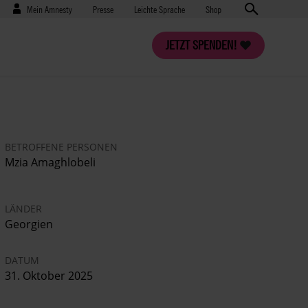
Benutzermenü
Presse
Mein Amnesty
Presse
Leichte Sprache
Shop
JETZT SPENDEN!
BETROFFENE PERSONEN
Mzia Amaghlobeli
LÄNDER
Georgien
DATUM
31. Oktober 2025