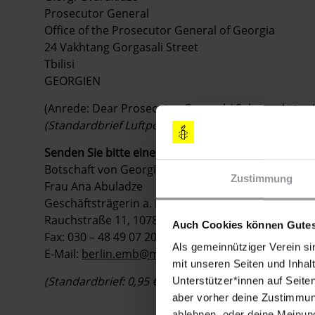
Prosecutor General
Office of the Prosecutor General of Georgia
24 Vakhtang Gorgasali Street
Tbilisi
GEORGIEN
(Anrede: Dear Prosecutor General / Sehr geehrter 
(Standardbrief Luftpost bis 20 g: 1,25 €)
Senden Sie bitte eine Kopie Ihres Schreibens an:
Botschaft von Georgien
Zustimmung
Frau Ana Abuladze
Geschäftsträgerin a. i.
Rauchstraße 11, 10787 Berlin
Auch Cookies können Gutes
Fax: 030 – 48 49 07 20
Als gemeinnütziger Verein si
E-Mail:
berlin.emb@mfa.gov.ge
mit unseren Seiten und Inhalt
(Standardbrief: 0,95 €)
Unterstützer*innen auf Seite
aber vorher deine Zustimmung
ablehnen, oder deine Meinung