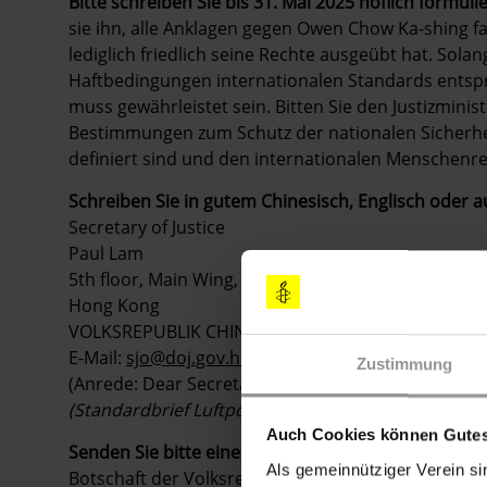
Bitte schreiben Sie bis 31. Mai 2025
höflich formulie
sie ihn, alle Anklagen gegen Owen Chow Ka-shing fal
lediglich friedlich seine Rechte ausgeübt hat. Sola
Haftbedingungen internationalen Standards entspr
muss gewährleistet sein. Bitten Sie den Justizminist
Bestimmungen zum Schutz der nationalen Sicherhe
definiert sind und den internationalen Menschenr
Schreiben Sie in gutem Chinesisch, Englisch oder a
Secretary of Justice
Paul Lam
5th floor, Main Wing, Justice Place, 18 Lower Albert
Hong Kong
VOLKSREPUBLIK CHINA
E-Mail:
sjo@doj.gov.hk
Zustimmung
(Anrede: Dear Secretary of Justice / Sehr geehrter 
(Standardbrief Luftpost bis 20 g: 1,25 €)
Auch Cookies können Gutes
Senden Sie bitte eine Kopie Ihres Schreibens an
:
Als gemeinnütziger Verein si
Botschaft der Volksrepublik China