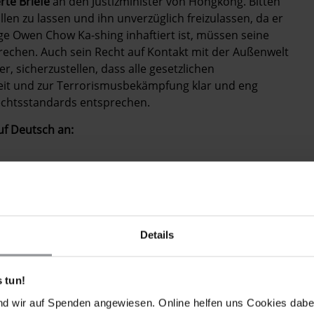
rte Briefe
an den Justizminister von Hongkong. Bitten
len zu lassen und ihn unverzüglich freizulassen, da er
nge Owen Chow Ka-shing inhaftiert ist, müssen seine
echen. Auch sein Recht auf Kontakt mit der Außenwelt
er, sicherzustellen, dass alle gesetzlichen
it und zur Terrorismusbekämpfung klar und eng
echtsstandards entsprechen.
uf Deutsch an:
 Road, Central,
Details
Herr Minister)
 tun!
nd wir auf Spenden angewiesen. Online helfen uns Cookies dabe