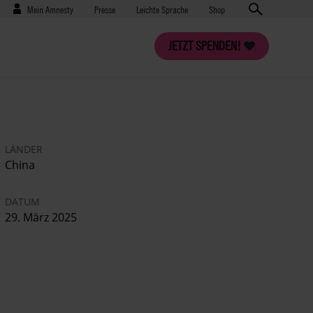
Benutzermenü
Presse
Mein Amnesty
Presse
Leichte Sprache
Shop
JETZT SPENDEN!
LÄNDER
China
DATUM
29. März 2025