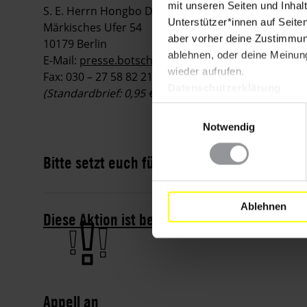
mit unseren Seiten und Inhalt
S. E. Herrn Hongbo Deng
Unterstützer*innen auf Seite
Märkisches Ufer 54
aber vorher deine Zustimmung
10179 Berlin
ablehnen, oder deine Meinung
E-Mail:
presse.botschaftchina@gmail.com
oder
de@
wieder aufrufen.
Fax: 030 – 27 58 82 21
Datenschutzerklärung
(Standardbrief: 0,95 €)
Einwilligungsauswahl
Notwendig
Bitte setzt euch für Owen Chow Ka-shing ei
Ablehnen
Diese Aktion ist beendet. Hier geht es zu a
Appell an