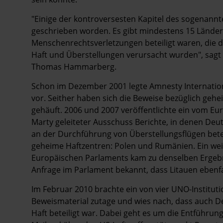
"Einige der kontroversesten Kapitel des sogenannt
geschrieben worden. Es gibt mindestens 15 Länder 
Menschenrechtsverletzungen beteiligt waren, die
Haft und Überstellungen verursacht wurden", sag
Thomas Hammarberg.
Schon im Dezember 2001 legte Amnesty Internation
vor. Seither haben sich die Beweise bezüglich ge
gehäuft. 2006 und 2007 veröffentlichte ein vom Eu
Marty geleiteter Ausschuss Berichte, in denen Deu
an der Durchführung von Überstellungsflügen bete
geheime Haftzentren: Polen und Rumänien. Ein wei
Europäischen Parlaments kam zu denselben Ergeb
Anfrage im Parlament bekannt, dass Litauen ebenfa
Im Februar 2010 brachte ein von vier UNO-Institut
Beweismaterial zutage und wies nach, dass auch D
Haft beteiligt war. Dabei geht es um die Entführu