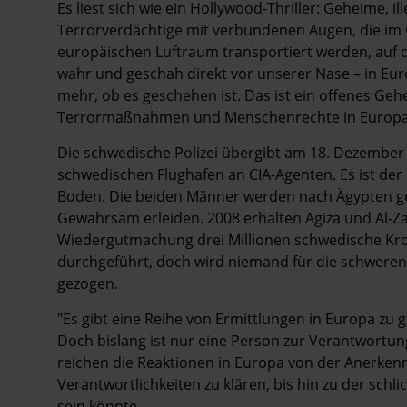
Es liest sich wie ein Hollywood-Thriller: Geheime, i
Terrorverdächtige mit verbundenen Augen, die im
europäischen Luftraum transportiert werden, auf d
wahr und geschah direkt vor unserer Nase – in Euro
mehr, ob es geschehen ist. Das ist ein ­offenes Gehe
Terrormaßnahmen und Menschenrechte in Europa
Die schwedische Polizei übergibt am 18. Dezembe
schwedischen Flughafen an CIA-Agenten. Es ist der
Boden. Die beiden Männer werden nach Ägypten ge
Gewahrsam erleiden. 2008 erhalten Agiza und Al-Z
Wiedergutmachung drei Millionen schwedische Kro
durchgeführt, doch wird niemand für die schwere
gezogen.
"Es gibt eine Reihe von Ermittlungen in Europa z
Doch bislang ist nur eine Person zur Verantwortung
reichen die Reaktionen in Europa von der Anerkennu
Verantwortlichkeiten zu klären, bis hin zu der sch
sein könnte.