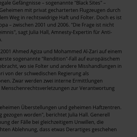
llegale Gefängnisse – sogenannte "Black Sites" –
 Geheimen mit privat gecharterten Flugzeugen durch
em Weg in rechtswidrige Haft und Folter. Doch es ist
pa – zwischen 2001 und 2006. "Die Frage ist nicht
imnis", sagt Julia Hall, Amnesty-Expertin für Anti-
.
r 2001 Ahmed Agiza und Mohammed Al-Zari auf einem
 erste sogenannte "Rendition"-Fall auf europäischem
bracht, wo sie Folter und andere Misshandlungen in
ari von der schwedischen Regierung als
nen. Zwar werden zwei interne Ermittlungen
n Menschenrechtsverletzungen zur Verantwortung
u geheimen Überstellungen und geheimen Haftzentren.
 gezogen worden", berichtet Julia Hall. Generell
ng der Fälle bei gleichzeitigem Unwillen, die
lichten Ablehnung, dass etwas Derartiges geschehen