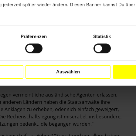
 jederzeit später wieder ändern. Diesen Banner kannst Du über 
teil des Bundesverfassungsgerichts zu einem von der
estoßenen Verfahren kam jedoch zu dem Ergebnis,
assend kooperiert hat. Die Bundesregierung will
ungen anwenden. Sie hat nicht vor, die abgeschlossene
Präferenzen
Statistik
ersonen stattgefunden, die an Überstellungen beteiligt
rch die Weigerung der Regierung, zu kooperieren, und
ehindert", kritisiert Hammarberg. 22 CIA-Agenten und
lt, ebenso wie zwei italienische
Auswählen
isher nur auf dem Papier, da keine ­
egen vermeintliche ausländische Agenten erlassen,
In anderen Ländern haben die Staatsanwälte ihre
Anklagen zu erheben, oder sich einfach geweigert,
"Die Rechenschaftslegung ist miserabel, insbesondere,
tzungen bedenkt, die begangen wurden."
 Rechenschaft zu ziehen? "Zuerst und vor allem haben