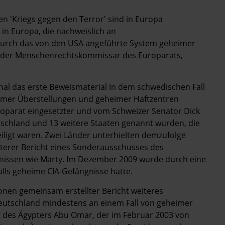
en 'Kriegs gegen den Terror' sind in Europa
in Europa, die nachweislich an
 durch das von den USA angeführte System geheimer
t der Menschenrechtskommissar des Europarats,
al das erste Beweismaterial in dem schwedischen Fall
heimer Überstellungen und geheimer Haftzentren
roparat eingesetzter und vom Schweizer Senator Dick
tschland und 13 weitere Staaten genannt wurden, die
iligt waren. Zwei Länder unterhielten demzufolge
terer Bericht eines Sonderausschusses des
nissen wie Marty. Im Dezember 2009 wurde durch eine
lls geheime CIA-Gefängnisse hatte.
ionen gemeinsam erstellter Bericht weiteres
eutschland mindestens an einem Fall von geheimer
ng des Ägypters Abu Omar, der im Februar 2003 von