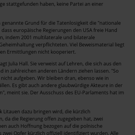
üge stattgefunden haben, keine Partei an einer
 genannte Grund für die Tatenlosigkeit die "nationale
, dass europäische Regierungen den USA freie Hand
n, indem 2001 multilaterale und bilaterale
eheimhaltung verpflichteten. Viel Beweismaterial liegt
den Ermittlungen nicht kooperiert.
t Julia Hall. Sie verweist auf Lehren, die sich aus den
nd in zahlreichen anderen Ländern ziehen lassen. "So
nicht aufgeben. Wir bleiben dran, ebenso wie in
llen. Es gibt auch andere glaubwürdige Akteure in der
n", meint sie. Der Ausschuss des EU-Parlaments hat im
k Litauen dazu bringen wird, die kürzlich
da die Regierung offen zugegeben hat, zwei
ben auch Hoffnung bezogen auf die polnische
wei Opfer kürzlich offiziell identifiziert wurden. Alle