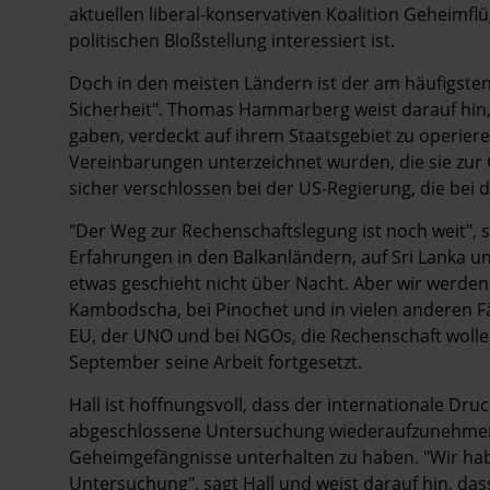
aktuellen liberal-konservativen Koalition Geheimfl
politischen Bloßstellung interessiert ist.
Doch in den meisten Ländern ist der am häufigsten
Sicherheit". Thomas Hammarberg weist darauf hin
gaben, verdeckt auf ihrem Staatsgebiet zu operiere
Vereinbarungen unterzeichnet wurden, die sie zur G
sicher verschlossen bei der US-Regierung, die bei 
"Der Weg zur Rechenschaftslegung ist noch weit", sag
Erfahrungen in den Balkanländern, auf Sri Lanka u
etwas geschieht nicht über Nacht. Aber wir werden 
Kambodscha, bei Pinochet und in vielen anderen Fä
EU, der UNO und bei NGOs, die Rechenschaft wolle
September seine Arbeit fortgesetzt.
Hall ist hoffnungsvoll, dass der internationale Druc
abgeschlossene Untersuchung wiederaufzunehmen, 
Geheimgefängnisse unterhalten zu haben. "Wir ha
Untersuchung", sagt Hall und weist darauf hin, dass z