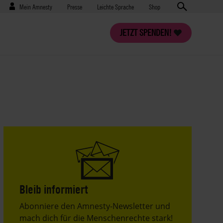
Benutzermenü
Presse
Mein Amnesty
Presse
Leichte Sprache
Shop
JETZT SPENDEN!
Bleib informiert
Header
Abonniere den Amnesty-Newsletter und
Text
mach dich für die Menschenrechte stark!