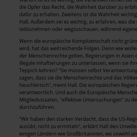
die Opfer das Recht, die Wahrheit darüber zu erf
dafür zu erhalten. Zweitens ist die Wahrheit wichtig
Hall. Außerdem sei es wichtig, zu erfahren, was d
teilzunehmen oder wegzuschauen, während eigenes
Wenn die europäische Komplizenschaft nicht gründ
wird, hat das weitreichende Folgen. Denn wie woll
der Menschenrechte gelten, Regierungen in Asien o
illegale Inhaftierungen zu unterlassen, wenn sie 
Teppich kehren? "Sie müssen selbst Verantwortung
sagen, dass sie die Menschenrechte und das Völker
heuchlerisch", meint Hall. Die europäischen Regie
verantwortlich. Und auch die ­Europäische Mensche
Mitgliedsstaaten, "effektive Untersuchungen" zu
durchzuführen.
"Wir haben den starken Verdacht, dass die US-Reg
ausübt, nicht zu ermitteln", erklärt Hall den Unwil
einigen Ländern wie Großbritannien, wo sowohl un