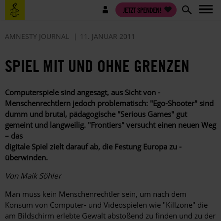
Direkt
Benutzermenü
JETZT SPENDEN!
zum
Inhalt
AMNESTY JOURNAL
11. JANUAR 2011
SPIEL MIT UND OHNE GRENZEN
Computerspiele sind angesagt, aus Sicht von ­
Menschenrechtlern jedoch problematisch: "Ego-­Shooter" sind
dumm und brutal, pädagogische ­"Serious Games" gut
gemeint und langweilig. ­"Frontiers" versucht einen neuen Weg
– das
digitale Spiel zielt darauf ab, die Festung Europa zu ­
überwinden.
Von Maik Söhler
Man muss kein Menschenrechtler sein, um nach dem
Konsum von Computer- und Videospielen wie "Killzone" die
am Bildschirm erlebte Gewalt abstoßend zu finden und zu der