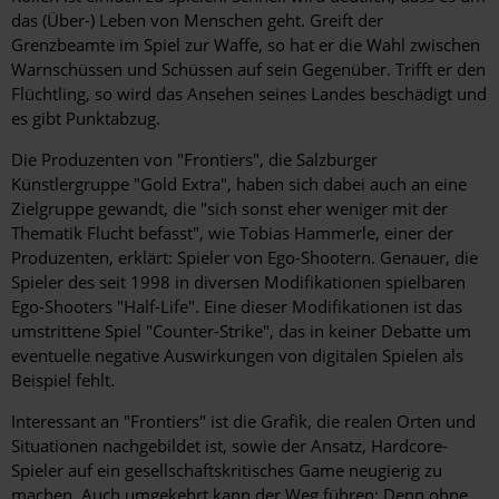
das (Über-) Leben von Menschen geht. Greift der
Grenzbeamte im Spiel zur Waffe, so hat er die Wahl zwischen
Warnschüssen und Schüssen auf sein Gegenüber. Trifft er den
Flüchtling, so wird das Ansehen seines Landes beschädigt und
es gibt Punktabzug.
Die Produzenten von "Frontiers", die Salzburger
Künstlergruppe "Gold Extra", haben sich dabei auch an eine
Zielgruppe gewandt, die "sich sonst eher weniger mit der
Thematik Flucht ­befasst", wie Tobias Hammerle, einer der
Produzenten, erklärt: Spieler von Ego-Shootern. Genauer, die
Spieler des seit 1998 in diversen Modifikationen spielbaren
Ego-Shooters "Half-Life". Eine dieser Modifikationen ist das
umstrittene Spiel "Counter-Strike", das in keiner Debatte um
eventuelle negative Auswirkungen von digitalen Spielen als
Beispiel fehlt.
Interessant an "Frontiers" ist die Grafik, die realen Orten und
Situationen nachgebildet ist, sowie der Ansatz, Hardcore-
Spieler auf ein gesellschaftskritisches Game neugierig zu
machen. Auch umgekehrt kann der Weg führen: Denn ohne