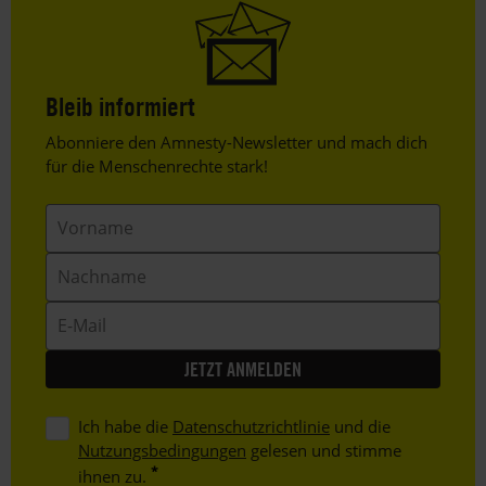
Bleib informiert
Header
Abonniere den Amnesty-Newsletter und mach dich
Text
für die Menschenrechte stark!
Vorname
Nachname
E-
Mail
Ich habe die
Datenschutzrichtlinie
und die
Nutzungsbedingungen
gelesen und stimme
ihnen zu.