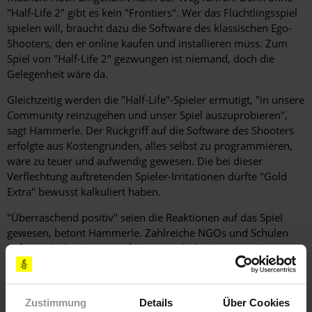
"Half-Life 2" gibt es kein "Frontiers". Wer das Flüchtlingsspiel
spielen will, braucht dazu die Software des klassischen Ego-
Shooters, den er online kaufen und installieren muss. Zum
Spiel von "Half-Life 2" gezwungen ist niemand, doch die
Gelegenheit wäre da.
Gleichzeitig werden die "Half-Life"-Spieler ermutigt, "in unsere
Community reinzugehen und unser Spiel auszuprobieren",
sagt Hammerle. Der Rückgriff auf die Software des Shooters
erfolgte aus Kostengründen, alles selbst zu programmieren,
wäre zu teuer und aufwendig gewesen. Die bei dieser
Verflechtung auftretenden Spieler-Irritationen dürfte "Gold
Extra" bewusst kalkuliert haben.
"Überraschend positiv" seien die Reaktionen auf das Spiel
gewesen, betont Hammerle. Zahlreiche NGOs und Schulen
ließen sich das Game vorführen, auch die Amnesty-Gruppe
Lüneburg holte sich von "Gold Extra" die Erlaubnis für eine
Präsentation. Auf der Gamer-Webseite MODDB.com findet
sich ebenfalls viel Zuspruch für die Grafik und die spielerische
Zustimmung
Details
Über Cookies
Realisierung eines sensiblen Themas.