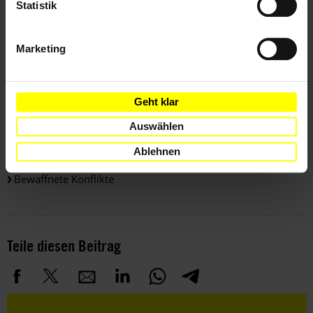
Statistik
Darfur is dying:
www.darfurisdying.com
Der Autor ist Onlinejournalist in Berlin.
Marketing
Weitere Informationen
Geht klar
Auswählen
Themen
Ablehnen
Bewaffnete Konflikte
Teile diesen Beitrag