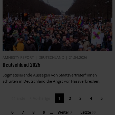
AMNESTY REPORT
DEUTSCHLAND
21.04.2026
Deutschland 2025
Stigmatisierende Aussagen von Staatsvertreter*innen
schürten in Deutschland die Angst vor Hassverbrechen.
Erste
Vorherige
Erste
Vorherige
Aktuelle
1
Page
2
Page
3
Page
4
Page
5
Seitennummerierung
Seite
Seite
Seite
Nächste
Letzte
Page
6
Page
7
Page
8
Page
9
…
Weiter
Letzte