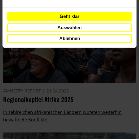
Geht klar
Auswählen
Ablehnen
AMNESTY REPORT
21.04.2026
Regionalkapitel Afrika 2025
In zahlreichen afrikanischen Ländern wüteten weiterhin
bewaffnete Konflikte.