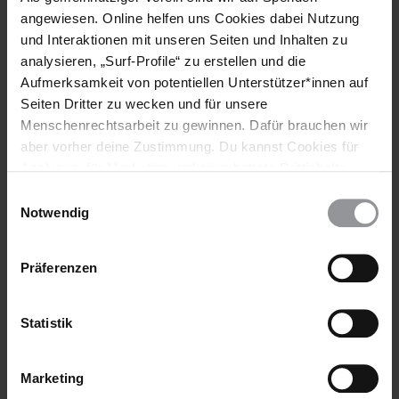
dem Nahen Osten schwer.
angewiesen. Online helfen uns Cookies dabei Nutzung
und Interaktionen mit unseren Seiten und Inhalten zu
analysieren, „Surf-Profile“ zu erstellen und die
Aufmerksamkeit von potentiellen Unterstützer*innen auf
Seiten Dritter zu wecken und für unsere
Menschenrechtsarbeit zu gewinnen. Dafür brauchen wir
aber vorher deine Zustimmung. Du kannst Cookies für
Analysen, für Marketing und eingebettete Drittinhalte
auch ablehnen, oder deine Meinung jederzeit später
Einwilligungsauswahl
wieder ändern. Diesen Banner kannst Du über den Link
Notwendig
im Footer schnell wieder aufrufen.
Datenschutzerklärung
Präferenzen
AMNESTY REPORT
21.04.2026
Regionalkapitel Amerika 2025
Statistik
Die Regierungen auf dem amerikanischen Kontinent gingen
2025 verstärkt gegen abweichende Meinungen vor. Proteste
Marketing
wurden unterdrückt und Protestierende kriminalisiert.