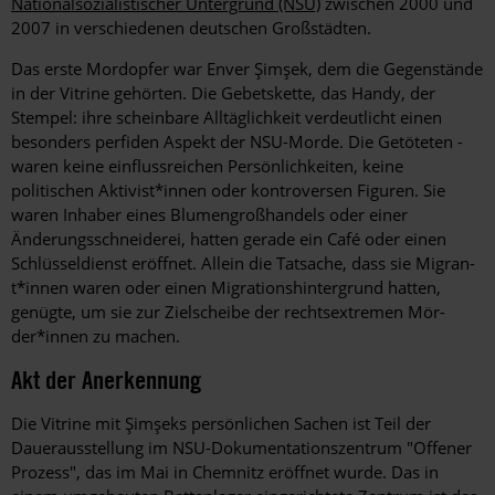
Nationalsozialistischer Untergrund (NSU)
zwischen 2000 und
2007 in verschiedenen deutschen Großstädten.
Das erste Mordopfer war Enver Şim­şek, dem die Gegenstände
in der Vitrine gehörten. Die Gebetskette, das Handy, der
Stempel: ihre scheinbare Alltäglichkeit verdeutlicht einen
besonders perfiden ­Aspekt der NSU-Morde. Die Getöteten ­
waren keine einflussreichen Persönlichkeiten, keine
politischen Aktivist*innen oder kontroversen Figuren. Sie
waren Inhaber eines Blumengroßhandels oder einer
Änderungsschneiderei, hatten gerade ein Café oder einen
Schlüsseldienst eröffnet. Allein die Tatsache, dass sie Migran­
t*innen waren oder einen Migrations­hintergrund hatten,
genügte, um sie zur Zielscheibe der rechtsextremen Mör­
der*innen zu machen.
Akt der Anerkennung
Die Vitrine mit Şimşeks persönlichen Sachen ist Teil der
Dauerausstellung im NSU-Dokumentationszentrum "Offener
Prozess", das im Mai in Chemnitz eröffnet wurde. Das in