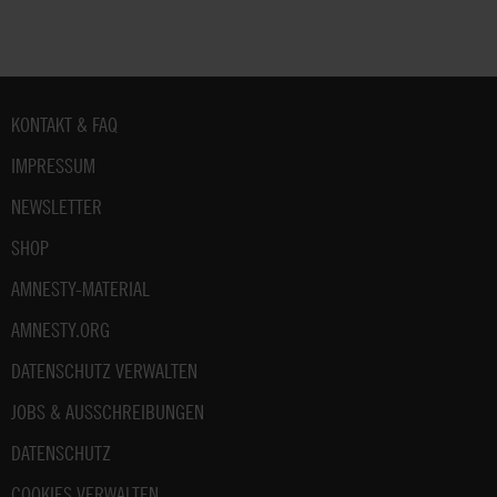
Fußbereich
KONTAKT & FAQ
IMPRESSUM
NEWSLETTER
SHOP
AMNESTY-MATERIAL
AMNESTY.ORG
DATENSCHUTZ VERWALTEN
JOBS & AUSSCHREIBUNGEN
DATENSCHUTZ
COOKIES VERWALTEN