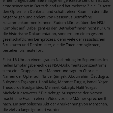
einem umgebauten Bettenlager eingerichtete Zentrum ist das
erste seiner Art in Deutschland und hat mehrere Ziele: Es setzt
den Opfern ein Denkmal und schafft einen Raum, in dem die
Angehörigen und andere von Rassismus Betroffene
zusammenkommen können. Zudem klärt es über den NSU-
Komplex auf. Dabei geht es den Betreiber*innen nicht nur um
die historische Dokumentation, sondern um einen gesamt­
gesellschaftlichen Lernprozess, denn ­viele der rassistischen
Strukturen und Denkmuster, die die Taten ermöglichten,
bestehen bis heute fort.
Es ist 16 Uhr an einem grauen Nachmittag im September. Im
hellen Empfangsbereich des NSU-Dokumentationszentrums
steht eine Gruppe älterer Männer und sagt im Chor die
Namen der ­Opfer auf: "Enver Şimşek, Abdurrahim Özüdoğru,
Süleyman Taşköprü, Habil Kılıç, Mehmet Turgut, İsmail Yaşar,
Theodoros Boulgarides, Mehmet Kubaşık, ­Halit Yozgat,
Michèle Kiesewetter." Die richtige Aussprache der Namen
macht eine Frau in einem Video vor, die Männer sprechen ihr
nach. Ein symbolischer Akt der Anerkennung von Menschen,
die viel zu lange ignoriert wurden.