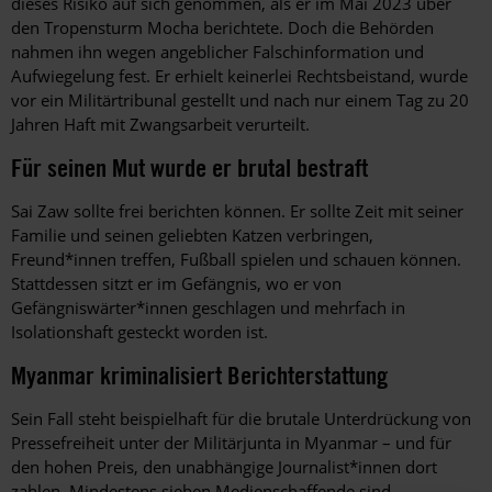
dieses Risiko auf sich genommen, als er im Mai 2023 über
den Tropensturm Mocha berichtete. Doch die Behörden
nahmen ihn wegen angeblicher Falschinformation und
Aufwiegelung fest. Er erhielt keinerlei Rechtsbeistand, wurde
vor ein Militärtribunal gestellt und nach nur einem Tag zu 20
Jahren Haft mit Zwangsarbeit verurteilt.
Für seinen Mut wurde er brutal bestraft
Sai Zaw sollte frei berichten können. Er sollte Zeit mit seiner
Familie und seinen geliebten Katzen verbringen,
Freund*innen treffen, Fußball spielen und schauen können.
Stattdessen sitzt er im Gefängnis, wo er von
Gefängniswärter*innen geschlagen und mehrfach in
Isolationshaft gesteckt worden ist.
Myanmar kriminalisiert Berichterstattung
Sein Fall steht beispielhaft für die brutale Unterdrückung von
Pressefreiheit unter der Militärjunta in Myanmar – und für
den hohen Preis, den unabhängige Journalist*innen dort
zahlen. Mindestens sieben Medienschaffende sind