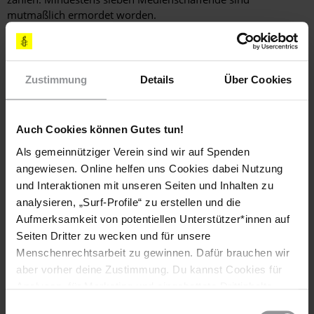
mutmaßlich ermordet worden.
Werde aktiv und fordere die Militärbehörden in Myanmar
auf:
Zustimmung
Details
Über Cookies
Sai Zaw Thaike muss sofort freigelassen werden.
Die Repression gegen Journalist*innen muss beendet
und die Pressefreiheit in Myanmar geachtet werden.
Auch Cookies können Gutes tun!
Als gemeinnütziger Verein sind wir auf Spenden
angewiesen. Online helfen uns Cookies dabei Nutzung
und Interaktionen mit unseren Seiten und Inhalten zu
Diese Aktion ist beendet. Hier geht es zu aktuellen
analysieren, „Surf-Profile“ zu erstellen und die
Petitionen. Handle sofort!
Aufmerksamkeit von potentiellen Unterstützer*innen auf
Seiten Dritter zu wecken und für unsere
Menschenrechtsarbeit zu gewinnen. Dafür brauchen wir
aber vorher deine Zustimmung. Du kannst Cookies für
Analysen, für Marketing und eingebettete Drittinhalte
auch ablehnen, oder deine Meinung jederzeit später
Briefmarathon 2025: Schreib für Freiheit!
Einwilligungsauswahl