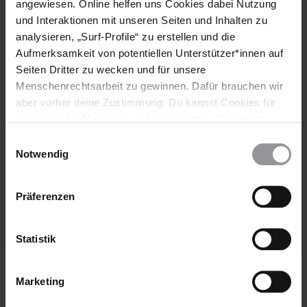
angewiesen. Online helfen uns Cookies dabei Nutzung
und Interaktionen mit unseren Seiten und Inhalten zu
analysieren, „Surf-Profile“ zu erstellen und die
Aufmerksamkeit von potentiellen Unterstützer*innen auf
Seiten Dritter zu wecken und für unsere
Menschenrechtsarbeit zu gewinnen. Dafür brauchen wir
aber vorher deine Zustimmung. Du kannst Cookies für
Analysen, für Marketing und eingebettete Drittinhalte
auch ablehnen, oder deine Meinung jederzeit später
Einwilligungsauswahl
wieder ändern. Diesen Banner kannst Du über den Link
Notwendig
im Footer schnell wieder aufrufen.
Datenschutzerklärung
Präferenzen
Statistik
Marketing