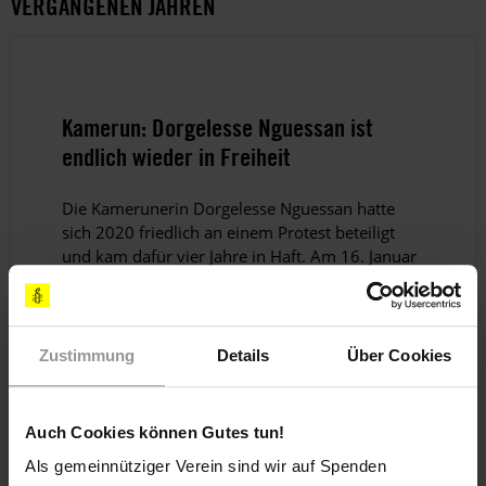
VERGANGENEN JAHREN
Kamerun: Dorgelesse Nguessan ist
endlich wieder in Freiheit
Die Kamerunerin Dorgelesse Nguessan hatte
sich 2020 friedlich an einem Protest beteiligt
und kam dafür vier Jahre in Haft. Am 16. Januar
2025 wurde die alleinerziehende Mutter und
Friseurin endlich freigelassen. Amnesty hatte
sich lange für sie eingesetzt – unter anderem im
Rahmen des Briefmarathons 2022. Herzlichen
Zustimmung
Details
Über Cookies
Dank an alle, die bei unseren Appell-Aktionen
für die Freilassung von Dorgelesse Nguessan
mitgemacht haben!
Auch Cookies können Gutes tun!
Erfahre
hier
mehr
Als gemeinnütziger Verein sind wir auf Spenden