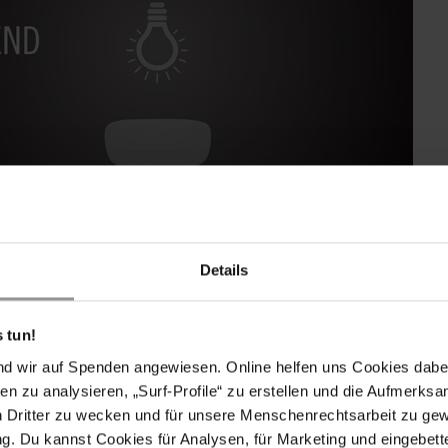
Details
Ansehen
 tun!
nd wir auf Spenden angewiesen. Online helfen uns Cookies dabe
en zu analysieren, „Surf-Profile“ zu erstellen und die Aufmerksa
e Gruppen ohne ausreichenden Schutz
n Dritter zu wecken und für unsere Menschenrechtsarbeit zu ge
. Du kannst Cookies für Analysen, für Marketing und eingebettet