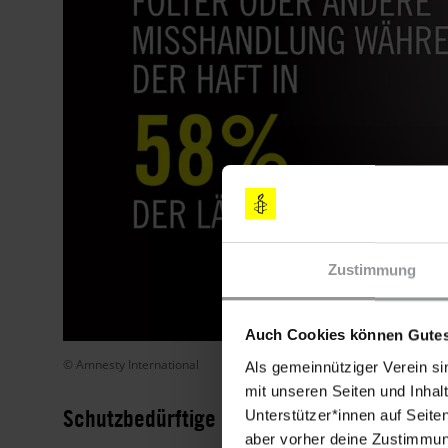
Zustimmung
Auch Cookies können Gutes
© Amnesty International
Als gemeinnütziger Verein si
mit unseren Seiten und Inhalt
Schutzbedürftige und besonders vulnerabl
Unterstützer*innen auf Seite
aber vorher deine Zustimmung