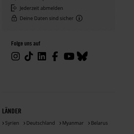
Jederzeit abmelden
Deine Daten sind sicher
Hinweis
Datenschutz:
Folge uns auf
Deine
Daten
werden
von
uns
nur
zu
satzungsgemäßen
Zwecken
LÄNDER
und
gemäß
Syrien
Deutschland
Myanmar
Belarus
der
gesetzlichen