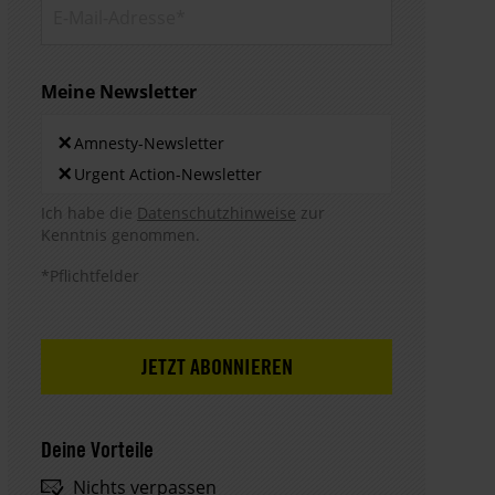
E-Mail-
Adresse*
Meine Newsletter
Newsletters
×
Amnesty-Newsletter
×
Urgent Action-Newsletter
Hinweis DSE
Ich habe die
Datenschutzhinweise
zur
Kenntnis genommen.
*Pflichtfelder
Deine Vorteile
Nichts verpassen