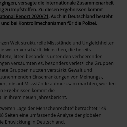
vorgingen, versagte die internationale Zusammenarbeit
ang zu Impfstoffen. Zu diesen Ergebnissen kommt
ational Report 2020/21
. Auch in Deutschland besteht
und bei Kontrollmechanismen für die Polizei.
nzen Welt strukturelle Missstände und Ungleichheiten
 weiter verschärft. Menschen, die bereits
chtete, litten besonders unter den verheerenden
rungen versäumten es, besonders verletzliche Gruppen
nete Gruppen nutzten verstärkt Gewalt und
 zu zunehmenden Einschränkungen von Meinungs-,
mmen, die auf Missstände aufmerksam machten, wurden
esen Ergebnissen kommt die
 in ihrem neuen Jahresbericht.
ltweiten Lage der Menschenrechte" betrachtet 149
408 Seiten eine umfassende Analyse der globalen
ie Entwicklung in Deutschland.