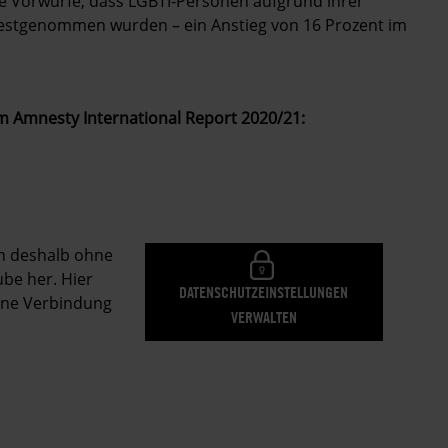
e Vorwürfe, dass LGBTI-Personen aufgrund ihrer
 festgenommen wurden – ein Anstieg von 16 Prozent im
m Amnesty International Report 2020/21:
en deshalb ohne
be her. Hier
DATENSCHUTZEINSTELLUNGEN
eine Verbindung
VERWALTEN