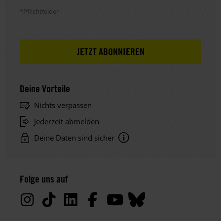
*Pflichtfelder
Deine Vorteile
Nichts verpassen
Jederzeit abmelden
Deine Daten sind sicher
Hinweis
Datenschutz:
Folge uns auf
Deine
Daten
werden
von