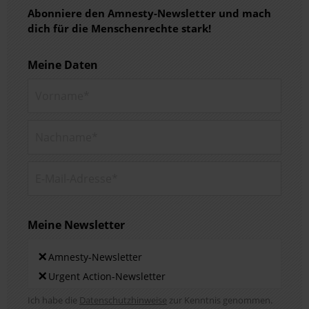
Abonniere den Amnesty-Newsletter und mach
dich für die Menschenrechte stark!
Meine Daten
Vorname*
Nachname*
E-Mail-Adresse*
Meine Newsletter
Newsletters
×
Amnesty-Newsletter
×
Urgent Action-Newsletter
Hinweis DSE
Ich habe die
Datenschutzhinweise
zur Kenntnis genommen.