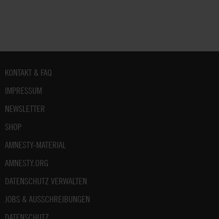
Unterstützung
von
Amnesty
informieren
wir
dich
ggf.
Fußbereich
KONTAKT & FAQ
auch
per
IMPRESSUM
Telefon
NEWSLETTER
oder
E-
SHOP
Mail.
Dem
AMNESTY-MATERIAL
kannst
du
AMNESTY.ORG
im
DATENSCHUTZ VERWALTEN
gesetzlichen
Rahmen
JOBS & AUSSCHREIBUNGEN
jederzeit
widersprechen.
DATENSCHUTZ