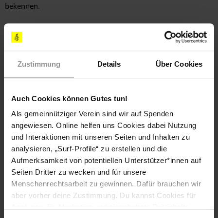
bekennen.
Artikel 19 (Meinungs- und Informationsfreiheit)
Jeder Mensch hat das Recht auf Meinungsfreiheit und freie
Zustimmung
Details
Über Cookies
Meinungsäußerung; dieses Recht schließt die Freiheit ein,
Meinungen ungehindert anzuhängen sowie über Medien
jeder Art und ohne Rücksicht auf Grenzen Informationen und
Auch Cookies können Gutes tun!
Gedankengut zu suchen, zu empfangen und zu verbreiten.
Als gemeinnütziger Verein sind wir auf Spenden
angewiesen. Online helfen uns Cookies dabei Nutzung
Artikel 20 (Versammlungs- und
und Interaktionen mit unseren Seiten und Inhalten zu
Vereinigungsfreiheit)
analysieren, „Surf-Profile“ zu erstellen und die
Aufmerksamkeit von potentiellen Unterstützer*innen auf
Alle Menschen haben das Recht, sich friedlich zu
Seiten Dritter zu wecken und für unsere
versammeln und zu Vereinigungen
Menschenrechtsarbeit zu gewinnen. Dafür brauchen wir
zusammenzuschließen.
aber vorher deine Zustimmung. Du kannst Cookies für
Niemand darf gezwungen werden, einer Vereinigung
Analysen, für Marketing und eingebettete Drittinhalte
anzugehören.