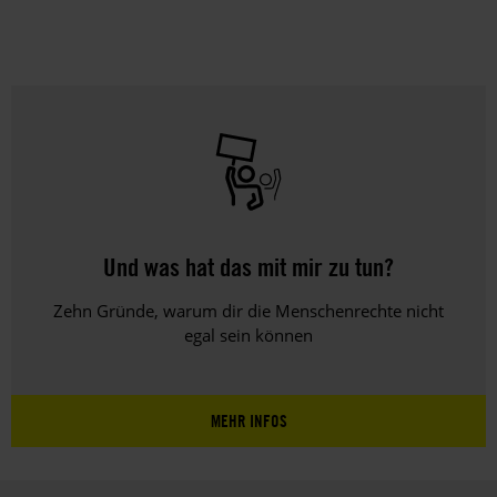
uns
nur
zu
satzungsgemäßen
Zwecken
und
gemäß
der
gesetzlichen
Bestimmungen
des
Und was hat das mit mir zu tun?
DSGVO
verarbeitet.
Zehn Gründe, warum dir die Menschenrechte nicht
Über
egal sein können
die
Arbeit
und
MEHR INFOS
die
Möglichkeiten
der