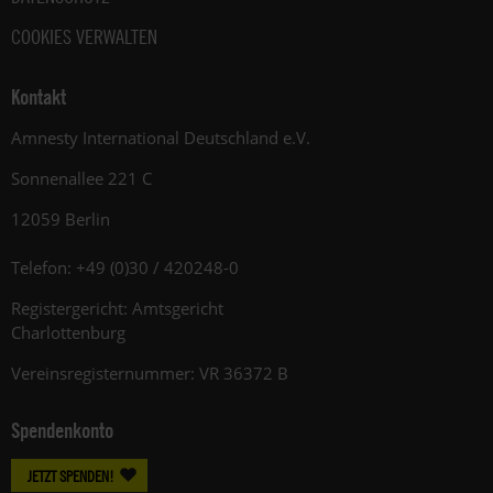
Weitere
COOKIES VERWALTEN
Hinweise
zum
Datenschutz
Kontakt
unter:
Amnesty International Deutschland e.V.
Datenschutz
.
Sonnenallee 221 C
12059 Berlin
Telefon: +49 (0)30 / 420248-0
Registergericht: Amtsgericht
Charlottenburg
Vereinsregisternummer: VR 36372 B
Spendenkonto
JETZT SPENDEN!