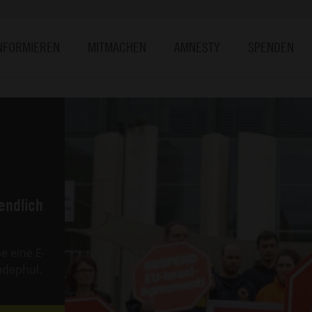
NFORMIEREN
MITMACHEN
AMNESTY
SPENDEN
endlich
e eine E-
adephul.