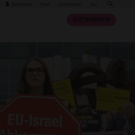
Benutzermenü
Presse
Mein Amnesty
Presse
Leichte Sprache
Shop
JETZT SPENDEN!