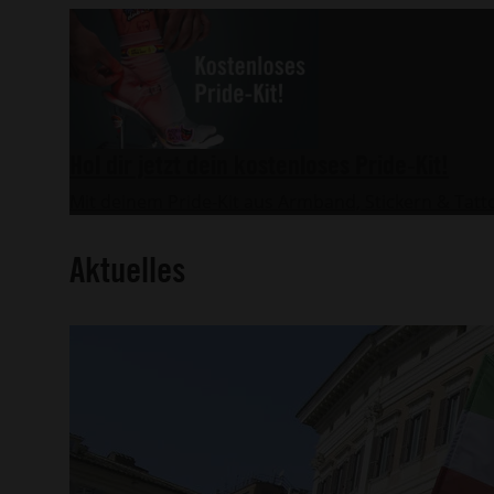
Hol dir jetzt dein kostenloses Pride-Kit!
Mit deinem Pride-Kit aus Armband, Stickern & Tatto
Aktuelles