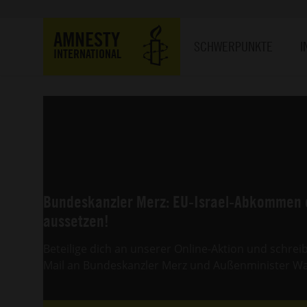
Direkt
zum
Hauptnavigation
AMNESTY
Inhalt
SCHWERPUNKTE
I
INTERNATIONAL
Bundeskanzler Merz: EU-Israel-Abkommen 
aussetzen!
Beteilige dich an unserer Online-Aktion und schreib
Mail an Bundeskanzler Merz und Außenminister W