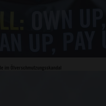
lle im Ölverschmutzungsskandal