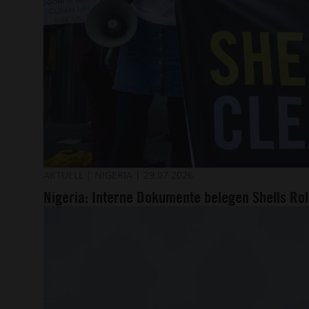
Amnesty-
©
AKTUELL
NIGERIA
29.07.2026
IMAGO
Protest
Nigeria: Interne Dokumente belegen Shells Ro
/
in
ZUMA
London
Press
gegen
Wire
die
von
Shell
verursachte
Ölverschmutzung
in