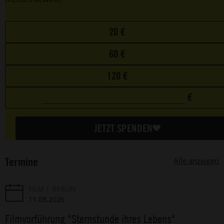
Choose
20 €
your
60 €
favorite
amount
120 €
€
0
Custom
€
amount
JETZT SPENDEN
Termine
Alle anzeigen
FILM
BERLIN
11.08.2026
Filmvorführung "Sternstunde ihres Lebens"