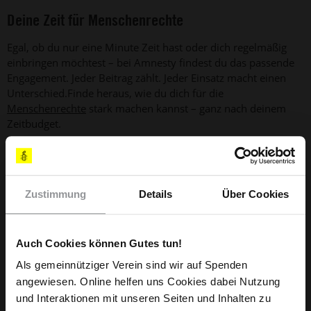
Deine Zeit für Menschenrechte
Egal, ob du nur eine Minute Zeit hast oder dich regelmäßig
einbringen möchtest – bei Amnesty findest du das passende
Engagement. Jeder Beitrag zählt. Jeder Einsatz macht einen
Unterschied.Finde heraus, wie du dich für die
Menschenrechte
stark machen kannst – ganz nach deinem
Zeitbudget.
Zustimmung
Details
Über Cookies
Auch Cookies können Gutes tun!
Du willst dich spontan engagieren?
Als gemeinnütziger Verein sind wir auf Spenden
Unterschreibe eine Petition, teile wichtige
angewiesen. Online helfen uns Cookies dabei Nutzung
Themen oder setze ein digitales Zeichen – in
und Interaktionen mit unseren Seiten und Inhalten zu
weniger als einer Minute.