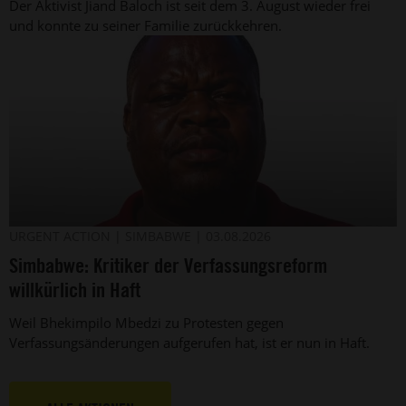
Der Aktivist Jiand Baloch ist seit dem 3. August wieder frei
Pakistan
und konnte zu seiner Familie zurückkehren.
(undatiertes
Foto)
Der
©
URGENT ACTION
SIMBABWE
03.08.2026
Amnesty
simbabwische
Simbabwe: Kritiker der Verfassungsreform
International
Menschenrechtsverteidiger
Bhekimpilo
willkürlich in Haft
Mbedzi
(Archivbild).
Weil Bhekimpilo Mbedzi zu Protesten gegen
Verfassungsänderungen aufgerufen hat, ist er nun in Haft.