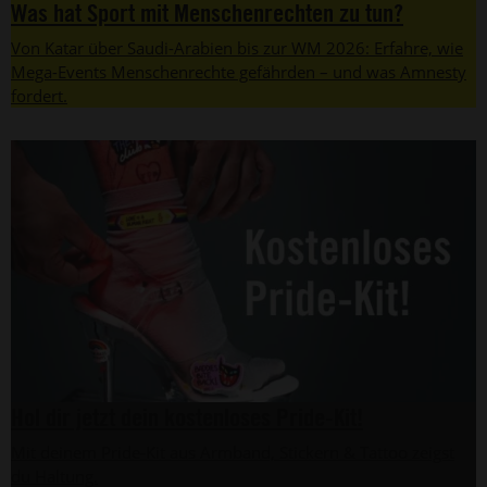
Was hat Sport mit Menschenrechten zu tun?
Von Katar über Saudi-Arabien bis zur WM 2026: Erfahre, wie
Mega-Events Menschenrechte gefährden – und was Amnesty
fordert.
Hol dir jetzt dein kostenloses Pride-Kit!
Mit deinem Pride-Kit aus Armband, Stickern & Tattoo zeigst
du Haltung.