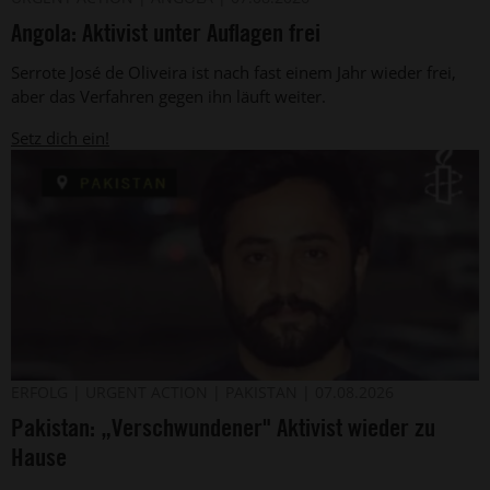
Privat
Aktivist
Angola: Aktivist unter Auflagen frei
Serrote
José
Serrote José de Oliveira ist nach fast einem Jahr wieder frei,
de
Oliveira
aber das Verfahren gegen ihn läuft weiter.
wurde
am
Setz dich ein!
28.
Juli
2025
in
Angola
von
unbekannten
Männern
angeschossen
(undatiertes
Foto).
Der
©
ERFOLG
URGENT ACTION
PAKISTAN
07.08.2026
Privat
belutschische
Pakistan: „Verschwundener" Aktivist wieder zu
Aktivist
Jiand
Hause
Baloch
aus