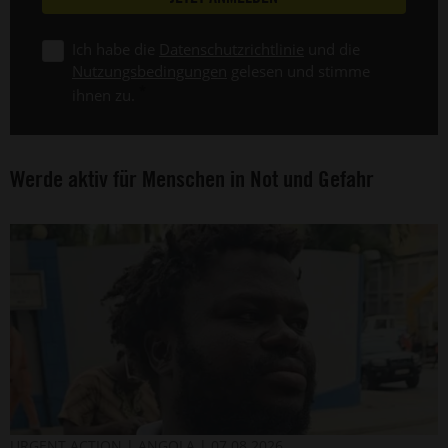
Ich habe die
Datenschutzrichtlinie
und die
Nutzungsbedingungen
gelesen und stimme
ihnen zu.
Werde aktiv für Menschen in Not und Gefahr
Der
©
URGENT ACTION
ANGOLA
07.08.2026