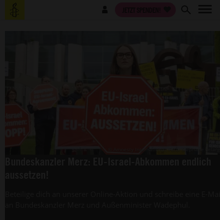
Direkt
Benutzermenü
JETZT SPENDEN!
zum
Inhalt
© Amnesty International, Foto: Stéphane Lelar
Bundeskanzler Merz: EU-Israel-Abkommen endlich
aussetzen!
Beteilige dich an unserer Online-Aktion und schreibe eine E-Mai
an Bundeskanzler Merz und Außenminister Wadephul.