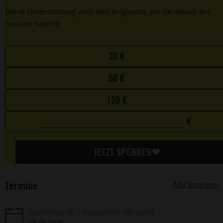
Deine Unterstützung wird dort eingesetzt, wo sie aktuell am
meisten bewirkt.
Choose
20 €
your
60 €
favorite
amount
120 €
€
0
Custom
€
amount
JETZT SPENDEN
Termine
Alle anzeigen
MAHNWACHE
FRANKFURT AM MAIN
08.08.2026