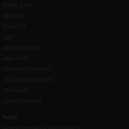
2023).
Fußbereich
KONTAKT & FAQ
September
2024)
IMPRESSUM
NEWSLETTER
SHOP
AMNESTY-MATERIAL
AMNESTY.ORG
DATENSCHUTZ VERWALTEN
JOBS & AUSSCHREIBUNGEN
DATENSCHUTZ
COOKIES VERWALTEN
Kontakt
Amnesty International Deutschland e.V.