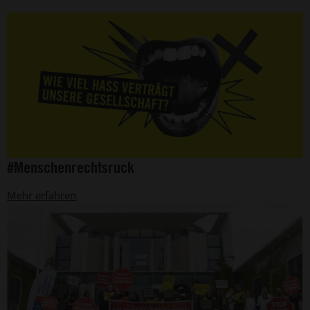
©
#Menschenrechtsruck
Amnesty
International
Mehr erfahren