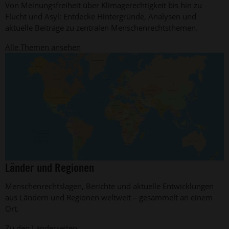
Von Meinungsfreiheit über Klimagerechtigkeit bis hin zu
Foto:
Jarek
Flucht und Asyl: Entdecke Hintergründe, Analysen und
Godlewski
aktuelle Beiträge zu zentralen Menschenrechtsthemen.
Alle Themen ansehen
©
Länder und Regionen
Graphics
Factory
Menschenrechtslagen, Berichte und aktuelle Entwicklungen
CC
aus Ländern und Regionen weltweit – gesammelt an einem
Ort.
Zu den Länderseiten