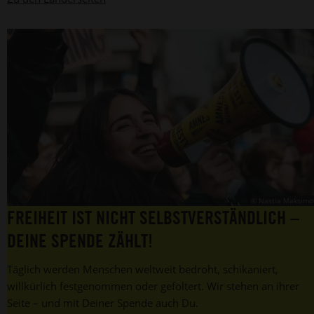
© Nastia Maksimo
FREIHEIT IST NICHT SELBSTVERSTÄNDLICH –
DEINE SPENDE ZÄHLT!
Täglich werden Menschen weltweit bedroht, schikaniert,
willkürlich festgenommen oder gefoltert. Wir stehen an ihrer
Seite – und mit Deiner Spende auch Du.