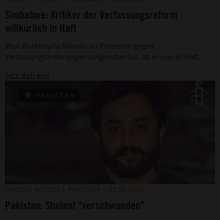
Amnesty
simbabwische
Simbabwe: Kritiker der Verfassungsreform
International
Menschenrechtsverteidiger
Bhekimpilo
willkürlich in Haft
Mbedzi
(Archivbild).
Weil Bhekimpilo Mbedzi zu Protesten gegen
Verfassungsänderungen aufgerufen hat, ist er nun in Haft.
Setz dich ein!
Der
©
URGENT ACTION
PAKISTAN
03.08.2026
Privat
belutschische
Pakistan: Student "verschwunden"
Aktivist
Jiand