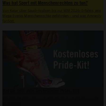
Was hat Sport mit Menschenrechten zu tun?
Von Katar über Saudi-Arabien bis zur WM 2026: Erfahre, wie
Mega-Events Menschenrechte gefährden – und was Amnesty
fordert.
Hol dir jetzt dein kostenloses Pride-Kit!
Mit deinem Pride-Kit aus Armband, Stickern & Tattoo zeigst
du Haltung.