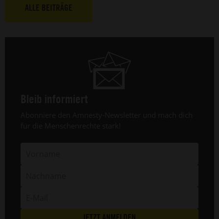
Nigeria
e
ALLE BEITRÄGE
(20.
A
Mai
v
2025).
F
L
a
1
Ju
2
Bleib informiert
Header
Abonniere den Amnesty-Newsletter und mach dich
Text
für die Menschenrechte stark!
Vorname
Nachname
E-
Mail