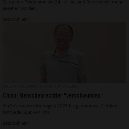
Seit seiner Festnahme am 24. Juli ist Jiand Baloch nicht mehr
Baloch
aus
gesehen worden.
Pakistan
(undatiertes
Setz dich ein!
Foto)
Der
©
URGENT ACTION
CHINA
31.07.2026
privat
chinesische
China: Menschenrechtler "verschwunden"
Menschenrechtsverteidiger
Yin
Yin Xu’an wurde im August 2025 festgenommen. Seitdem
Xu’an
(Archivbild).
fehlt jede Spur von ihm.
Setz dich ein!