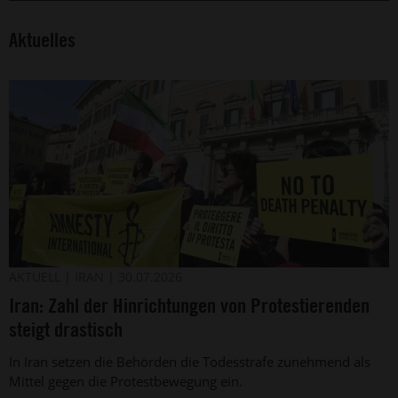
Aktuelles
Protest
©
AKTUELL
IRAN
30.07.2026
2026
der
Iran: Zahl der Hinrichtungen von Protestierenden
Simona
italienischen
Granati
Amnesty-
steigt drastisch
-
Sektion
Corbis
gegen
In Iran setzen die Behörden die Todesstrafe zunehmend als
die
Mittel gegen die Protestbewegung ein.
Todesstrafe