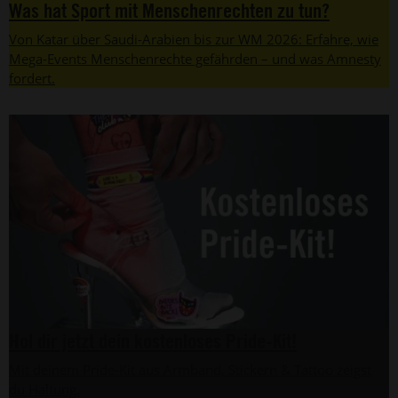
Was hat Sport mit Menschenrechten zu tun?
Von Katar über Saudi-Arabien bis zur WM 2026: Erfahre, wie
Mega-Events Menschenrechte gefährden – und was Amnesty
fordert.
Hol dir jetzt dein kostenloses Pride-Kit!
Mit deinem Pride-Kit aus Armband, Stickern & Tattoo zeigst
du Haltung.