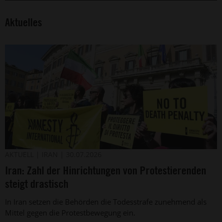
Aktuelles
Protest
©
AKTUELL
IRAN
30.07.2026
2026
der
Iran: Zahl der Hinrichtungen von Protestierenden
Simona
italienischen
Granati
Amnesty-
steigt drastisch
-
Sektion
Corbis
gegen
In Iran setzen die Behörden die Todesstrafe zunehmend als
die
Mittel gegen die Protestbewegung ein.
Todesstrafe