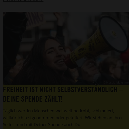
© Nastia Maksimo
FREIHEIT IST NICHT SELBSTVERSTÄNDLICH –
DEINE SPENDE ZÄHLT!
Täglich werden Menschen weltweit bedroht, schikaniert,
willkürlich festgenommen oder gefoltert. Wir stehen an ihrer
Seite – und mit Deiner Spende auch Du.