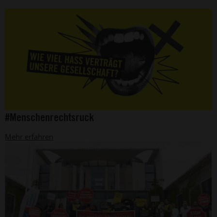
©
#Menschenrechtsruck
Amnesty
International
Mehr erfahren