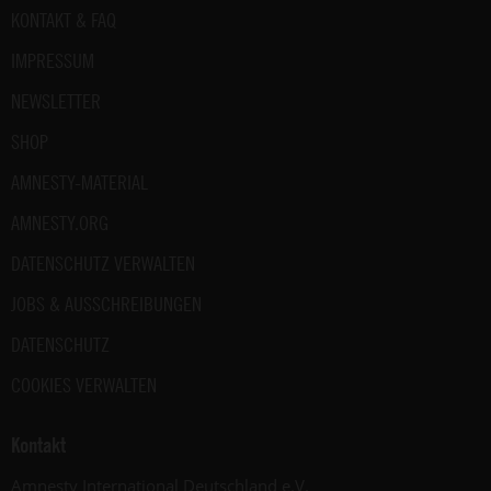
2023).
Fußbereich
KONTAKT & FAQ
September
2024)
IMPRESSUM
NEWSLETTER
SHOP
AMNESTY-MATERIAL
AMNESTY.ORG
DATENSCHUTZ VERWALTEN
JOBS & AUSSCHREIBUNGEN
DATENSCHUTZ
COOKIES VERWALTEN
Kontakt
Amnesty International Deutschland e.V.