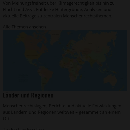
Von Meinungsfreiheit über Klimagerechtigkeit bis hin zu
Foto:
Jarek
Flucht und Asyl: Entdecke Hintergründe, Analysen und
Godlewski
aktuelle Beiträge zu zentralen Menschenrechtsthemen.
Alle Themen ansehen
©
Länder und Regionen
Graphics
Factory
Menschenrechtslagen, Berichte und aktuelle Entwicklungen
CC
aus Ländern und Regionen weltweit – gesammelt an einem
Ort.
Zu den Länderseiten