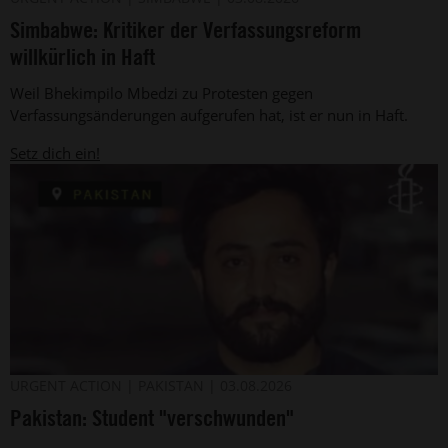
Amnesty
simbabwische
Simbabwe: Kritiker der Verfassungsreform
International
Menschenrechtsverteidiger
Bhekimpilo
willkürlich in Haft
Mbedzi
(Archivbild).
Weil Bhekimpilo Mbedzi zu Protesten gegen
Verfassungsänderungen aufgerufen hat, ist er nun in Haft.
Setz dich ein!
Der
©
URGENT ACTION
PAKISTAN
03.08.2026
Privat
belutschische
Pakistan: Student "verschwunden"
Aktivist
Jiand