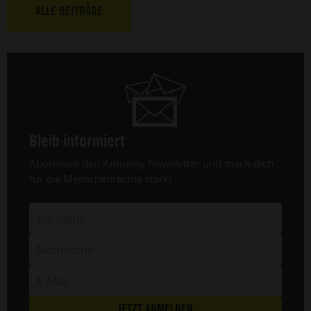
Nigeria
e
ALLE BEITRÄGE
(20.
A
Mai
v
2025).
F
L
a
1
Ju
2
Bleib informiert
Header
Abonniere den Amnesty-Newsletter und mach dich
Text
für die Menschenrechte stark!
Vorname
Nachname
E-
Mail