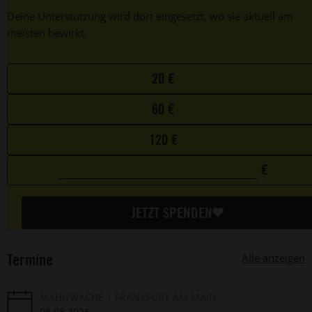
Deine Unterstützung wird dort eingesetzt, wo sie aktuell am
meisten bewirkt.
Choose
20 €
your
60 €
favorite
amount
120 €
€
0
Custom
€
amount
JETZT SPENDEN
Termine
Alle anzeigen
MAHNWACHE
FRANKFURT AM MAIN
08.08.2026