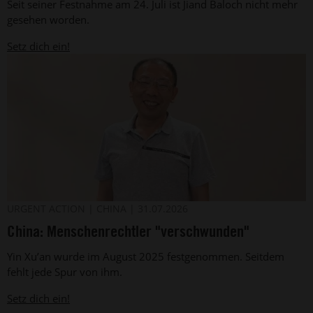
Seit seiner Festnahme am 24. Juli ist Jiand Baloch nicht mehr
Baloch
aus
gesehen worden.
Pakistan
(undatiertes
Setz dich ein!
Foto)
Der
©
URGENT ACTION
CHINA
31.07.2026
privat
chinesische
China: Menschenrechtler "verschwunden"
Menschenrechtsverteidiger
Yin
Yin Xu’an wurde im August 2025 festgenommen. Seitdem
Xu’an
(Archivbild).
fehlt jede Spur von ihm.
Setz dich ein!