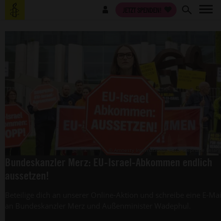
Direkt
Benutzermenü
JETZT SPENDEN!
zum
Inhalt
© Amnesty International, Foto: Stéphane Lelar
Bundeskanzler Merz: EU-Israel-Abkommen endlich
aussetzen!
Beteilige dich an unserer Online-Aktion und schreibe eine E-Mai
an Bundeskanzler Merz und Außenminister Wadephul.