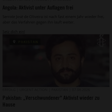
Privat
Aktivist
Angola: Aktivist unter Auflagen frei
Serrote
José
Serrote José de Oliveira ist nach fast einem Jahr wieder frei,
de
Oliveira
aber das Verfahren gegen ihn läuft weiter.
wurde
am
Setz dich ein!
28.
Juli
2025
in
Angola
von
unbekannten
Männern
angeschossen
(undatiertes
Foto).
Der
©
ERFOLG
URGENT ACTION
PAKISTAN
07.08.2026
Privat
belutschische
Pakistan: „Verschwundener" Aktivist wieder zu
Aktivist
Jiand
Hause
Baloch
aus