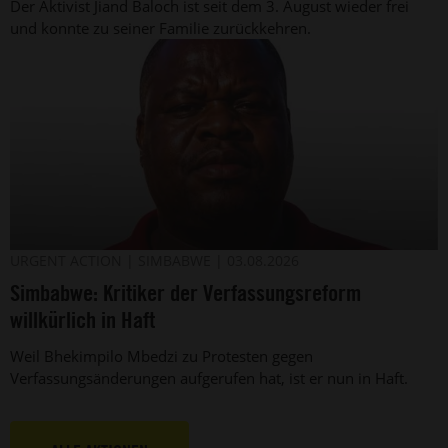
Der Aktivist Jiand Baloch ist seit dem 3. August wieder frei
Pakistan
und konnte zu seiner Familie zurückkehren.
(undatiertes
Foto)
Der
©
URGENT ACTION
SIMBABWE
03.08.2026
Amnesty
simbabwische
Simbabwe: Kritiker der Verfassungsreform
International
Menschenrechtsverteidiger
Bhekimpilo
willkürlich in Haft
Mbedzi
(Archivbild).
Weil Bhekimpilo Mbedzi zu Protesten gegen
Verfassungsänderungen aufgerufen hat, ist er nun in Haft.