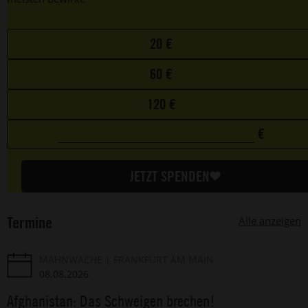
Choose
20 €
your
60 €
favorite
amount
120 €
€
0
Custom
€
amount
JETZT SPENDEN
Termine
Alle anzeigen
MAHNWACHE
FRANKFURT AM MAIN
08.08.2026
Afghanistan: Das Schweigen brechen!