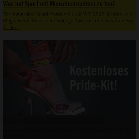
Was hat Sport mit Menschenrechten zu tun?
Von Katar über Saudi-Arabien bis zur WM 2026: Erfahre, wie
Mega-Events Menschenrechte gefährden – und was Amnesty
fordert.
Hol dir jetzt dein kostenloses Pride-Kit!
Mit deinem Pride-Kit aus Armband, Stickern & Tattoo zeigst
du Haltung.