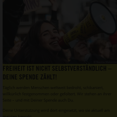
© Nastia Maksimo
FREIHEIT IST NICHT SELBSTVERSTÄNDLICH –
DEINE SPENDE ZÄHLT!
Täglich werden Menschen weltweit bedroht, schikaniert,
willkürlich festgenommen oder gefoltert. Wir stehen an ihrer
Seite – und mit Deiner Spende auch Du.
Deine Unterstützung wird dort eingesetzt, wo sie aktuell am
meisten bewirkt.