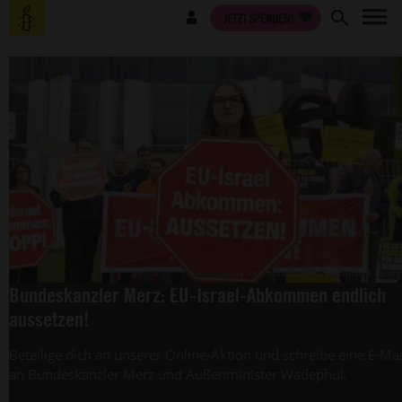
Direkt
Benutzermenü
JETZT SPENDEN!
zum
Inhalt
© Amnesty International, Foto: Stéphane Lelar
Bundeskanzler Merz: EU-Israel-Abkommen endlich
aussetzen!
Beteilige dich an unserer Online-Aktion und schreibe eine E-Mai
an Bundeskanzler Merz und Außenminister Wadephul.