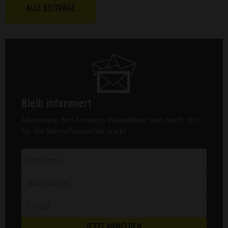
Nigeria
e
ALLE BEITRÄGE
(20.
A
Mai
v
2025).
F
L
a
1
Ju
2
Bleib informiert
Header
Abonniere den Amnesty-Newsletter und mach dich
Text
für die Menschenrechte stark!
Vorname
Nachname
E-
Mail