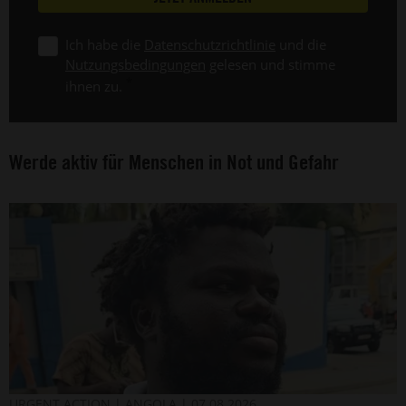
Ich habe die
Datenschutzrichtlinie
und die
Nutzungsbedingungen
gelesen und stimme
ihnen zu.
Werde aktiv für Menschen in Not und Gefahr
Der
©
URGENT ACTION
ANGOLA
07.08.2026