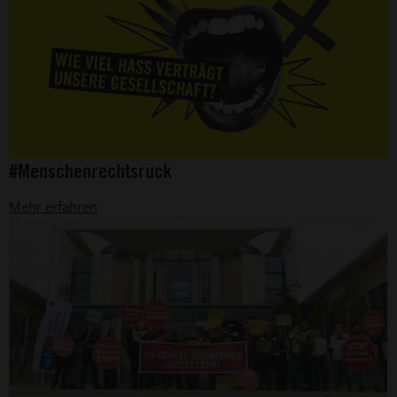
©
#Menschenrechtsruck
Amnesty
International
Mehr erfahren