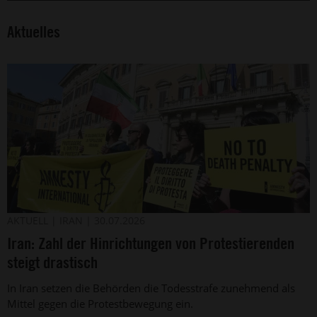
Aktuelles
Protest
©
AKTUELL
IRAN
30.07.2026
2026
der
Iran: Zahl der Hinrichtungen von Protestierenden
Simona
italienischen
Granati
Amnesty-
steigt drastisch
-
Sektion
Corbis
gegen
In Iran setzen die Behörden die Todesstrafe zunehmend als
die
Mittel gegen die Protestbewegung ein.
Todesstrafe