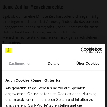
Deine Zeit für Menschenrechte
Egal, ob du nur eine Minute Zeit hast oder dich regelmäßig
einbringen möchtest – bei Amnesty findest du das passende
Engagement. Jeder Beitrag zählt. Jeder Einsatz macht einen
Unterschied.Finde heraus, wie du dich für die
Menschenrechte
stark machen kannst – ganz nach deinem
Zeitbudget.
Zustimmung
Details
Über Cookies
Auch Cookies können Gutes tun!
Du willst dich spontan engagieren?
Als gemeinnütziger Verein sind wir auf Spenden
Unterschreibe eine Petition, teile wichtige
angewiesen. Online helfen uns Cookies dabei Nutzung
Themen oder setze ein digitales Zeichen – in
und Interaktionen mit unseren Seiten und Inhalten zu
weniger als einer Minute.
analysieren, „Surf-Profile“ zu erstellen und die