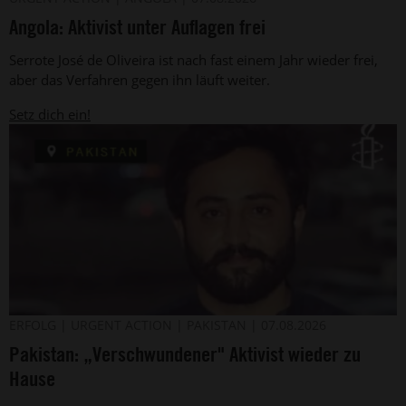
Privat
Aktivist
Angola: Aktivist unter Auflagen frei
Serrote
José
Serrote José de Oliveira ist nach fast einem Jahr wieder frei,
de
Oliveira
aber das Verfahren gegen ihn läuft weiter.
wurde
am
Setz dich ein!
28.
Juli
2025
in
Angola
von
unbekannten
Männern
angeschossen
(undatiertes
Foto).
Der
©
ERFOLG
URGENT ACTION
PAKISTAN
07.08.2026
Privat
belutschische
Pakistan: „Verschwundener" Aktivist wieder zu
Aktivist
Jiand
Hause
Baloch
aus