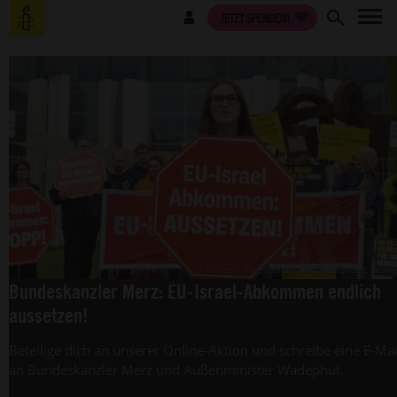
Direkt
Benutzermenü
JETZT SPENDEN!
zum
Inhalt
© Amnesty International, Foto: Stéphane Lelar
Bundeskanzler Merz: EU-Israel-Abkommen endlich
aussetzen!
Beteilige dich an unserer Online-Aktion und schreibe eine E-Mai
an Bundeskanzler Merz und Außenminister Wadephul.