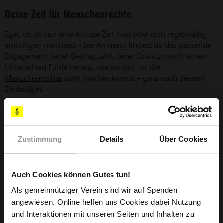
Deine Zeit für Menschenrechte
Egal, ob du nur eine Minute Zeit hast oder dich regelmäßig
einbringen möchtest – bei Amnesty findest du das passende
Engagement. Jeder Beitrag zählt. Jeder Einsatz macht einen
Unterschied.Finde heraus, wie du dich für die
Menschenrechte
stark machen kannst – ganz nach deinem
Zeitbudget.
Zustimmung
Details
Über Cookies
Auch Cookies können Gutes tun!
Du willst dich spontan engagieren?
Als gemeinnütziger Verein sind wir auf Spenden
Unterschreibe eine Petition, teile wichtige
angewiesen. Online helfen uns Cookies dabei Nutzung
Themen oder setze ein digitales Zeichen – in
und Interaktionen mit unseren Seiten und Inhalten zu
weniger als einer Minute.