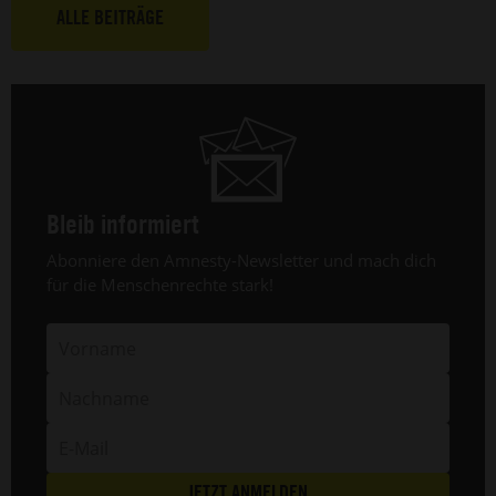
Nigeria
e
ALLE BEITRÄGE
(20.
A
Mai
v
2025).
F
L
a
1
Ju
2
Bleib informiert
Header
Abonniere den Amnesty-Newsletter und mach dich
Text
für die Menschenrechte stark!
Vorname
Nachname
E-
Mail