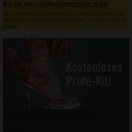
Was hat Sport mit Menschenrechten zu tun?
Von Katar über Saudi-Arabien bis zur WM 2026: Erfahre, wie
Mega-Events Menschenrechte gefährden – und was Amnesty
fordert.
Hol dir jetzt dein kostenloses Pride-Kit!
Mit deinem Pride-Kit aus Armband, Stickern & Tattoo zeigst
du Haltung.