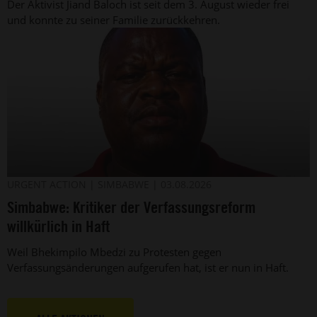
Der Aktivist Jiand Baloch ist seit dem 3. August wieder frei
Pakistan
und konnte zu seiner Familie zurückkehren.
(undatiertes
Foto)
Der
©
URGENT ACTION
SIMBABWE
03.08.2026
Amnesty
simbabwische
Simbabwe: Kritiker der Verfassungsreform
International
Menschenrechtsverteidiger
Bhekimpilo
willkürlich in Haft
Mbedzi
(Archivbild).
Weil Bhekimpilo Mbedzi zu Protesten gegen
Verfassungsänderungen aufgerufen hat, ist er nun in Haft.