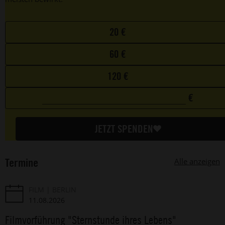
Choose
20 €
your
60 €
favorite
amount
120 €
€
0
Custom
€
amount
JETZT SPENDEN
Termine
Alle anzeigen
FILM
BERLIN
11.08.2026
Filmvorführung "Sternstunde ihres Lebens"