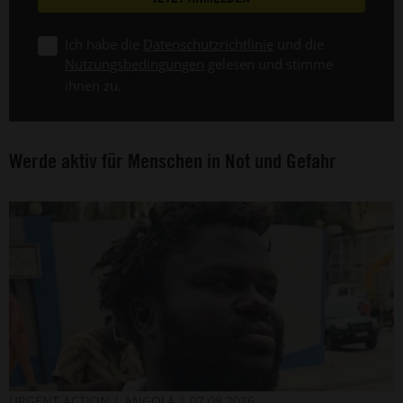
Ich habe die
Datenschutzrichtlinie
und die
Nutzungsbedingungen
gelesen und stimme
ihnen zu.
Werde aktiv für Menschen in Not und Gefahr
Der
©
URGENT ACTION
ANGOLA
07.08.2026