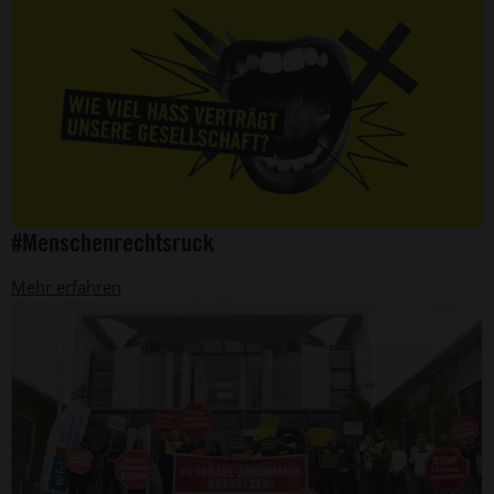
©
#Menschenrechtsruck
Amnesty
International
Mehr erfahren