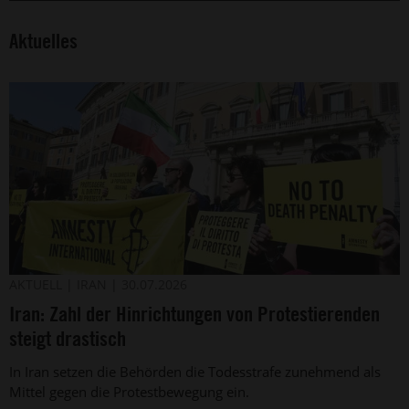
Aktuelles
Protest
©
AKTUELL
IRAN
30.07.2026
2026
der
Iran: Zahl der Hinrichtungen von Protestierenden
Simona
italienischen
Granati
Amnesty-
steigt drastisch
-
Sektion
Corbis
gegen
In Iran setzen die Behörden die Todesstrafe zunehmend als
die
Mittel gegen die Protestbewegung ein.
Todesstrafe