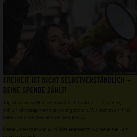
© Nastia Maksimo
FREIHEIT IST NICHT SELBSTVERSTÄNDLICH –
DEINE SPENDE ZÄHLT!
Täglich werden Menschen weltweit bedroht, schikaniert,
willkürlich festgenommen oder gefoltert. Wir stehen an ihrer
Seite – und mit Deiner Spende auch Du.
Deine Unterstützung wird dort eingesetzt, wo sie aktuell am
meisten bewirkt.