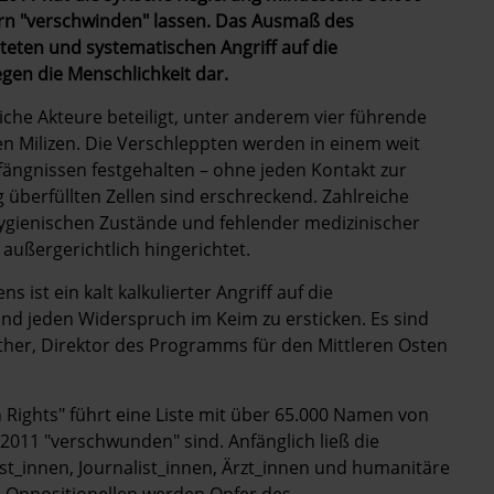
ern "verschwinden" lassen. Das Ausmaß des
eten und systematischen Angriff auf die
egen die Menschlichkeit dar.
iche Akteure beteiligt, unter anderem vier führende
n Milizen. Die Verschleppten werden in einem weit
ängnissen festgehalten – ohne jeden Kontakt zur
 überfüllten Zellen sind erschreckend. Zahlreiche
ygienischen Zustände und fehlender medizinischer
außergerichtlich hingerichtet.
ist ein kalt kalkulierter Angriff auf die
und jeden Widerspruch im Keim zu ersticken. Es sind
uther, Direktor des Programms für den Mittleren Osten
Rights" führt eine Liste mit über 65.000 Namen von
 2011 "verschwunden" sind. Anfänglich ließ die
t_innen, Journalist_innen, Ärzt_innen und humanitäre
 Oppositionellen werden Opfer des