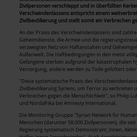
Zivilpersonen verschleppt und in überfüllten Kerk
Verschwindenlassens entspricht einem weitverbreit
Zivilbevölkerung und stellt somit ein Verbrechen g
An der Praxis des Verschwindenlassens sind zahlre
Geheimdienste, die Armee und die regierungstreue
verzweigten Netz von Haftanstalten und Geheimgef
Außenwelt. Die Haftbedingungen in den meist völlig
Gefangene sterben aufgrund der katastrophalen h
Versorgung, andere werden zu Tode gefoltert oder 
"Diese systematische Praxis des Verschwindenlassens 
Zivilbevölkerung Syriens, um Terror zu verbreiten 
Verbrechen gegen die Menschlichkeit", so Philip L
und Nordafrika bei Amnesty International.
Die Monitoring-Gruppe "Syrian Network for Human 
Menschen (darunter 58.000 Zivilpersonen), die seit
Regierung systematisch Demonstrant_innen, Aktivis
Helfer_innen "verschwinden". Auch Angehörige von