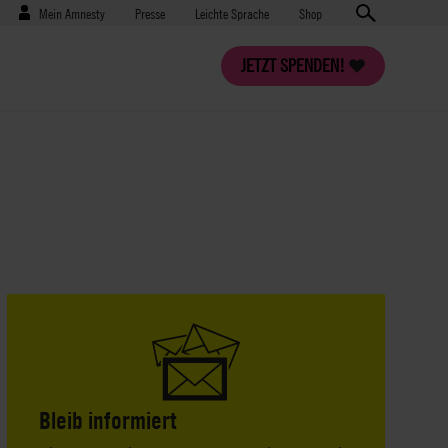
Benutzermenü
Presse
Mein Amnesty
Presse
Leichte Sprache
Shop
JETZT SPENDEN!
Bleib informiert