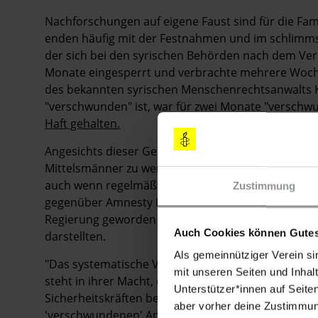
Nachforschungen auf eigene Faust sind für die Fa
enden häufig mit der Festnahmen und im schlimms
der sich bei den syrischen Behörden nach dem Verb
Monate eingesperrt und verbrachte mehrere Woche
des bekannten syrischen Menschenrechtsanwalts Kha
"verschwunden" ist, war für zwei Monate "versch
Haft gehalten.
Angesichts dieser Gefahren sehen die Angehörigen 
Mittelsmänner zu wenden, um Nachforschungen üb
auch wenn regelmäßig falsche Informationen verk
Zustimmung
gegenüber Amnesty International, dass die Angehö
Regierung geworden seien und eine zunehmend "wic
Auch Cookies können Gutes
darstellten.
Als gemeinnütziger Verein si
"Das systematische Verschwindenlassen ist Teil ei
mit unseren Seiten und Inhalt
steht in ihrer Macht, dem Leid von Tausenden ein 
Unterstützer*innen auf Seite
Sicherheitskräften befehlen, das Verschwindenlass
aber vorher deine Zustimmung
'verschwundenen' Angehörigen zu informieren und 