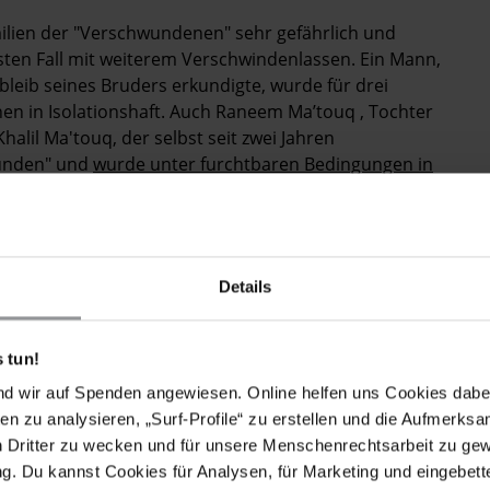
milien der "Verschwundenen" sehr gefährlich und
ten Fall mit weiterem Verschwindenlassen. Ein Mann,
leib seines Bruders erkundigte, wurde für drei
n in Isolationshaft. Auch Raneem Ma’touq , Tochter
lil Ma'touq, der selbst seit zwei Jahren
wunden" und
wurde unter furchtbaren Bedingungen in
häufig keine andere Wahl, als sich an die
er den Verbleib der "Verschwundenen" anzustellen,
auft werden. Ein Damaszener Anwalt äußerte
Details
rigen von "Verschwundenen" eine Melkkuh für die
htige Einnahmequelle, auf die es angewiesen ist"
 tun!
nd wir auf Spenden angewiesen. Online helfen uns Cookies dabe
ner brutalen Kampagne der syrischen Regierung. Es
en zu analysieren, „Surf-Profile“ zu erstellen und die Aufmerksa
Ende zu setzen. Die Regierung muss den
n Dritter zu wecken und für unsere Menschenrechtsarbeit zu ge
en zu beenden, die Familien über den Verbleib ihrer
. Du kannst Cookies für Analysen, für Marketing und eingebettet
unverzüglich und bedingungslos alle, die wegen der