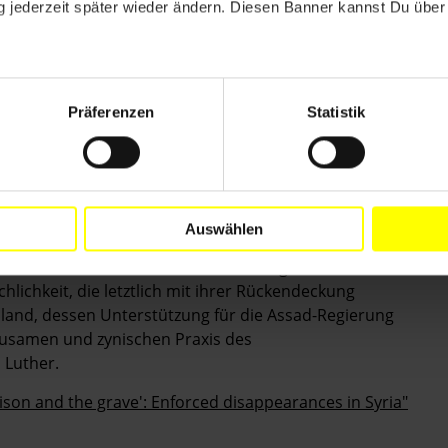
 jederzeit später wieder ändern. Diesen Banner kannst Du über 
us der Haft zu entlassen", fordert Philip Luther.
schaft
Präferenzen
Statistik
solution 2139 verabschiedet, die fordert, das
men zur Umsetzung sind indes bis heute
n des Verschwindenlassens in Syrien nicht helfen.
tionalen Strafgerichtshof weiterleiten und gezielte
gen", fordert Philip Luther.
Auswählen
wie Russland und Iran, können ihre Augen vor den
ichkeit, die letztlich mit ihrer Rückendeckung
land, dessen Unterstützung für die Assad-Regierung
rausamen und zynischen Praxis des
 Luther.
ison and the grave': Enforced disappearances in Syria"