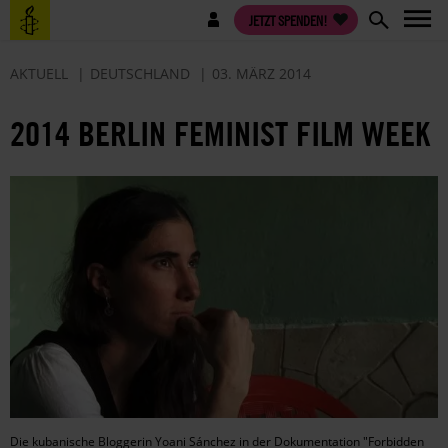
Direkt
Benutzermenü
JETZT SPENDEN!
zum
Inhalt
AKTUELL
DEUTSCHLAND
03. MÄRZ 2014
2014 BERLIN FEMINIST FILM WEEK
Die kubanische Bloggerin Yoani Sánchez in der Dokumentation "Forbidden