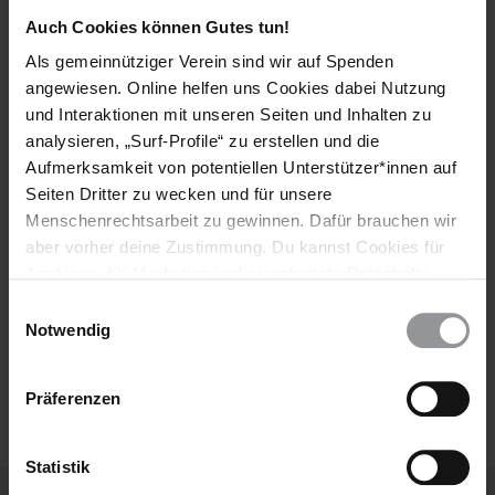
Bleib informiert
Auch Cookies können Gutes tun!
Header
Abonniere den Amnesty-Newsletter und mach dich
Als gemeinnütziger Verein sind wir auf Spenden
Text
für die Menschenrechte stark!
angewiesen. Online helfen uns Cookies dabei Nutzung
und Interaktionen mit unseren Seiten und Inhalten zu
Vorname
analysieren, „Surf-Profile“ zu erstellen und die
Aufmerksamkeit von potentiellen Unterstützer*innen auf
Nachname
Seiten Dritter zu wecken und für unsere
E-
Menschenrechtsarbeit zu gewinnen. Dafür brauchen wir
Mail
aber vorher deine Zustimmung. Du kannst Cookies für
Analysen, für Marketing und eingebettete Drittinhalte
auch ablehnen, oder deine Meinung jederzeit später
Einwilligungsauswahl
wieder ändern. Diesen Banner kannst Du über den Link
Notwendig
Ich habe die
Datenschutzrichtlinie
und die
im Footer schnell wieder aufrufen.
Nutzungsbedingungen
gelesen und stimme
Datenschutzerklärung
ihnen zu.
Präferenzen
Statistik