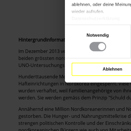
ablehnen, oder deine Meinung
wieder aufrufen.
Datenschutzerklärung
Einwilligungsauswahl
Notwendig
Hintergrundinformationen
Im Dezember 2013 veröffentlichte Amnesty Internati
beiden grössten nordkoreanischen Gefangenenlage
UNO-Untersuchungskommission unterbreitet.
Ablehnen
Hunderttausende Menschen, einschließlich Kinder,
Hafteinrichtungen in Nordkorea eingesperrt. Viele
wurden verhaftet, weil Familienangehörige von ihn
werden. Sie werden gemäss dem Prinzip "Schuld du
Annähernd eine Million Nordkoreanerinnen und No
gestorben. Die Hunger- und Nahrungsmittelkrise d
strengen politischen Kontrolle und der Einschrän
nordkoreanischen Bürgern wie auch von Mitarbeite