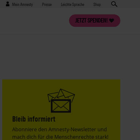
Benutzermenü
Presse
Mein Amnesty
Presse
Leichte Sprache
Shop
JETZT SPENDEN!
Bleib informiert
Header
Abonniere den Amnesty-Newsletter und
Text
mach dich für die Menschenrechte stark!