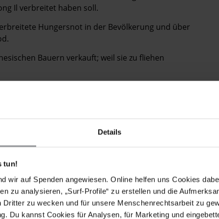
ng Il verbreitet haben soll.
t verbreitete Hungersnot in der Bevölkerung und über
od.
nesischen Bauern verkauft; weil sie zu fliehen
Details
 tun!
en deshalb ohne
nd wir auf Spenden angewiesen. Online helfen uns Cookies dabe
be her. Hier
en zu analysieren, „Surf-Profile“ zu erstellen und die Aufmerksa
DATENSCHUTZEINSTELLUNGEN
eine Verbindung
n Dritter zu wecken und für unsere Menschenrechtsarbeit zu ge
VERWALTEN
. Du kannst Cookies für Analysen, für Marketing und eingebettet