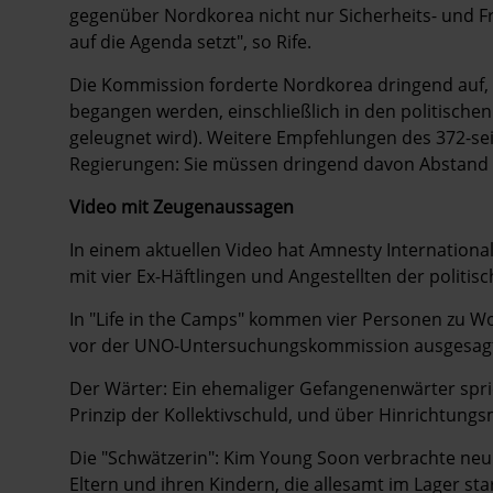
gegenüber Nordkorea nicht nur Sicherheits- und 
auf die Agenda setzt", so Rife.
Die Kommission forderte Nordkorea dringend auf
begangen werden, einschließlich in den politisch
geleugnet wird). Weitere Empfehlungen des 372-sei
Regierungen: Sie müssen dringend davon Abstan
Video mit Zeugenaussagen
In einem aktuellen Video hat Amnesty Internation
mit vier Ex-Häftlingen und Angestellten der polit
In "Life in the Camps" kommen vier Personen zu Wo
vor der UNO-Untersuchungskommission ausgesagt
Der Wärter: Ein ehemaliger Gefangenenwärter spri
Prinzip der Kollektivschuld, und über Hinrichtungs
Die "Schwätzerin": Kim Young Soon verbrachte neu
Eltern und ihren Kindern, die allesamt im Lager sta