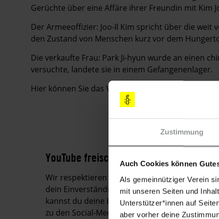
Gerüchte über eine Affäre ihrer Freundin mit Kim Jo
Der Armeeoffizier: Joo-Il Kim spricht über die wei
den Zustand von Menschen kurz vor dem Hungert
Die verkaufte Frau: Park Ji-hyun wurde an einen chi
versuchte, landete sie in einem Gefangenenlager.
Hier können Sie das Video ansehen:
Zustimmung
YouTube freischalten
Auch Cookies können Gutes
Wir respektieren deine Privatsphäre und stell
Als gemeinnütziger Verein si
dein Einverständnis keine Verbindung zu YouTu
mit unseren Seiten und Inhalt
kannst du deine Einstellungen verwalten, um 
Unterstützer*innen auf Seite
zu den Social-Media-Kanälen herzustellen.
aber vorher deine Zustimmung