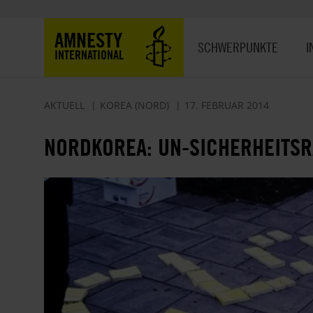
Direkt
zum
Hauptnavigation
AMNESTY
Inhalt
SCHWERPUNKTE
I
INTERNATIONAL
AKTUELL
KOREA (NORD)
17. FEBRUAR 2014
NORDKOREA: UN-SICHERHEITSR