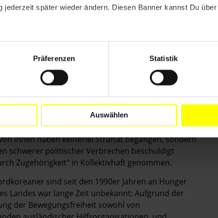
 jederzeit später wieder ändern. Diesen Banner kannst Du über 
Präferenzen
Statistik
onal Satellitenbilder, die den stetigen Ausbau der
r belegen. Dieses Beweismaterial wurde auch der
Auswählen
 sind in politischen Gefangenenlagern und anderen
 von ihnen haben keinerlei Straftat begangen, sondern
en schwerer politischer Verbrechen beschuldigt
rch Zugehörigkeit" in Kollektivhaft genommen.
rdkoreaner sind seit den 1990er Jahren an Hunger
es Landes war lange Zeit unbekannt: Aufgrund der
kung der Bewegungsfreiheit sowohl von
nden ausländischer Hilfsorganisationen, und