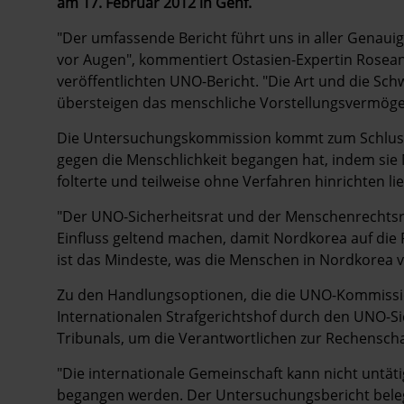
am 17. Februar 2012 in Genf.
"Der umfassende Bericht führt uns in aller Genauig
vor Augen", kommentiert Ostasien-Expertin Rosean
veröffentlichten UNO-Bericht. "Die Art und die S
übersteigen das menschliche Vorstellungsvermöge
Die Untersuchungskommission kommt zum Schluss
gegen die Menschlichkeit begangen hat, indem sie 
folterte und teilweise ohne Verfahren hinrichten lie
"Der UNO-Sicherheitsrat und der Menschenrechtsr
Einfluss geltend machen, damit Nordkorea auf die
ist das Mindeste, was die Menschen in Nordkorea v
Zu den Handlungsoptionen, die die UNO-Kommissi
Internationalen Strafgerichtshof durch den UNO-Sic
Tribunals, um die Verantwortlichen zur Rechenscha
"Die internationale Gemeinschaft kann nicht untät
begangen werden. Der Untersuchungsbericht beleg