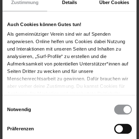
Zustimmung
Details
Über Cookies
Auch Cookies können Gutes tun!
Als gemeinnütziger Verein sind wir auf Spenden
Bleib informiert
angewiesen. Online helfen uns Cookies dabei Nutzung
Header
Abonniere den Amnesty-Newsletter und mach dich
und Interaktionen mit unseren Seiten und Inhalten zu
Text
für die Menschenrechte stark!
analysieren, „Surf-Profile“ zu erstellen und die
Aufmerksamkeit von potentiellen Unterstützer*innen auf
Vorname
Seiten Dritter zu wecken und für unsere
Menschenrechtsarbeit zu gewinnen. Dafür brauchen wir
Nachname
aber vorher deine Zustimmung. Du kannst Cookies für
Analysen, für Marketing und eingebettete Drittinhalte
E-
auch ablehnen, oder deine Meinung jederzeit später
Mail
Einwilligungsauswahl
wieder ändern. Diesen Banner kannst Du über den Link
Notwendig
im Footer schnell wieder aufrufen.
Datenschutzerklärung
Ich habe die
Datenschutzrichtlinie
und die
Präferenzen
Nutzungsbedingungen
gelesen und stimme