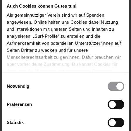
Auch Cookies können Gutes tun!
Weitere Artikel
Als gemeinnütziger Verein sind wir auf Spenden
angewiesen. Online helfen uns Cookies dabei Nutzung
und Interaktionen mit unseren Seiten und Inhalten zu
analysieren, „Surf-Profile“ zu erstellen und die
Aufmerksamkeit von potentiellen Unterstützer*innen auf
Seiten Dritter zu wecken und für unsere
Menschenrechtsarbeit zu gewinnen. Dafür brauchen wir
aber vorher deine Zustimmung. Du kannst Cookies für
Analysen, für Marketing und eingebettete Drittinhalte
auch ablehnen, oder deine Meinung jederzeit später
Einwilligungsauswahl
wieder ändern. Diesen Banner kannst Du über den Link
Notwendig
im Footer schnell wieder aufrufen.
AMNESTY JOURNAL
DEUTSCHLAND
31.07.2026
Datenschutzerklärung
Präferenzen
Deutschland: Mehr Gewalt gegen queere Menschen
Nicht erst seit dem Anschlag auf den CSD in Berlin erfahren
Statistik
queere Menschen in Deutschland Gewalt. Zugleich streicht