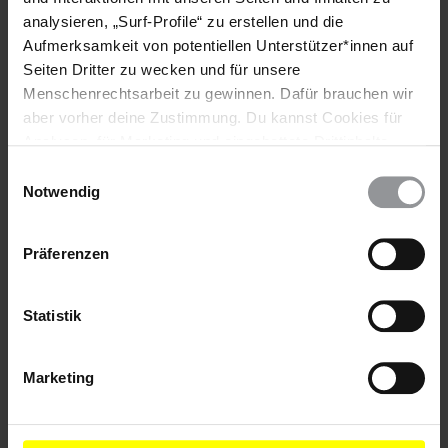
analysieren, „Surf-Profile“ zu erstellen und die
Aufmerksamkeit von potentiellen Unterstützer*innen auf
Teile diesen Beitrag
Seiten Dritter zu wecken und für unsere
Menschenrechtsarbeit zu gewinnen. Dafür brauchen wir
aber vorher deine Zustimmung. Du kannst Cookies für
Analysen, für Marketing und eingebettete Drittinhalte
auch ablehnen, oder deine Meinung jederzeit später
Einwilligungsauswahl
wieder ändern. Diesen Banner kannst Du über den Link
Notwendig
im Footer schnell wieder aufrufen.
Datenschutzerklärung
Präferenzen
Bleib informiert
Header
Abonniere den Amnesty-Newsletter und mach dich
Statistik
Text
für die Menschenrechte stark!
Vorname
Marketing
Nachname