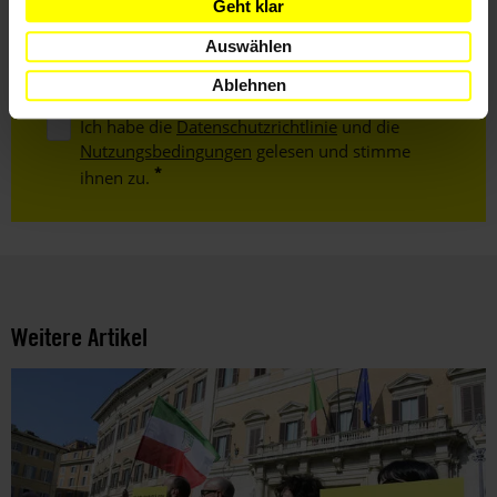
Geht klar
E-
Mail
Auswählen
Ablehnen
Ich habe die
Datenschutzrichtlinie
und die
Nutzungsbedingungen
gelesen und stimme
ihnen zu.
Weitere Artikel