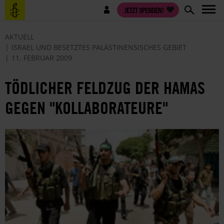
Direkt
Benutzermenü
JETZT SPENDEN!
zum
Inhalt
AKTUELL
ISRAEL UND BESETZTES PALÄSTINENSISCHES GEBIET
11. FEBRUAR 2009
TÖDLICHER FELDZUG DER HAMAS
GEGEN "KOLLABORATEURE"