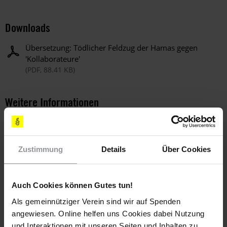
Downloads
Übersetzung: Tödlicher Feldzug der Hamas gegen
'Kollaborateure'
(PDF, 88.41 KB)
Weitere Informationen
Länder
Zustimmung
Details
Über Cookies
Israel Und Besetztes Palästinensisches Gebiet
Auch Cookies können Gutes tun!
Themen
Als gemeinnütziger Verein sind wir auf Spenden
angewiesen. Online helfen uns Cookies dabei Nutzung
Bewaffnete Konflikte
und Interaktionen mit unseren Seiten und Inhalten zu