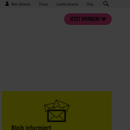
Benutzermenü
Presse
Mein Amnesty
Presse
Leichte Sprache
Shop
JETZT SPENDEN!
Bleib informiert