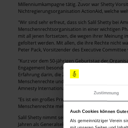
Millenniumkampagne tätig. Zuvor war Shetty Vorsit
Nichtregierungsorganisation ActionAid, welche wel
"Wir sind sehr erfreut, dass sich Salil Shetty bei A
Menschenrechtsorganisation in einer wichtigen Ph
mit all jenen fortsetzen, die wegen ihrer Meinung i
gefoltert werden. Mit allen, die ihre Rechte nicht 
Peter Pack, Vorsitzender des Executive Committee 
"Kurz vor dem 50-jährigen Geburtstag der Organisa
Engagement besonders in den südlichen Ländern wei
Erfahrung darin, die Zivilgesellschaft, die Regieru
Menschenrechte und für ein Leben in Würde zu mobil
Amnesty International weiterzuführen", erklärte Pe
Zustimmung
"Es ist ein großes Privileg für mich, diese Aufgabe 
Menschenrechte mehr braucht als je zuvor", sagte S
Auch Cookies können Gutes
Salil Shetty nimmt seine Tätigkeit im Juni 2010 auf.
Als gemeinnütziger Verein si
Jahren als Generalsekretärin von Amnesty Internati
mit unseren Seiten und Inhalt