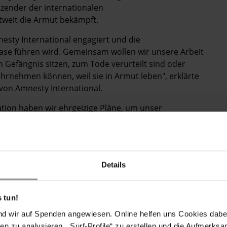
zender der internationalen
tweit die Armut bekämpft.
mnesty International engagiert und die
ase führen wird. Gemeinsam wollen wir unsere Arbeit
m Gefängnis sitzen, zum Tode verurteilt sind oder
wahrnehmen können, weil sie in Armut leben", erklärte
von Amnesty International.
tion haben wir ehrgeizige Pläne, um unser
ter auszubauen. Salil Shetty verfügt über viel
ngen und die internationalen Organisationen für die
isieren. Er ist die richtige Person, um die Arbeit von
ter Pack.
Details
in einer Zeit zu übernehmen, in der die Welt die
alil Shetty.
 tun!
 Er ist der Nachfolger von Irene Khan, die nach acht
nd wir auf Spenden angewiesen. Online helfen uns Cookies dabe
onal per 31. Dezember 2009 zurücktritt.
en zu analysieren, „Surf-Profile“ zu erstellen und die Aufmerksa