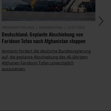
PRESSEMITTEILUNG
AFGHANISTAN
23.07.2026
AK
Deutschland: Geplante Abschiebung von
Ze
Faridoon Tofan nach Afghanistan stoppen
An
Ge
Amnesty fordert die deutsche Bundesregierung
auf, die geplante Abschiebung des 46-jährigen
Ze
Afghanen Faridoon Tofan unverzüglich
kä
auszusetzen.
no