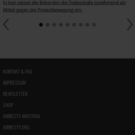
In Iran setzen die Behörden die Todesstrafe zunehmend als
Mittel gegen die Protestbewegung ein.
Fußbereich
KONTAKT & FAQ
IMPRESSUM
NEWSLETTER
SHOP
AMNESTY-MATERIAL
AMNESTY.ORG