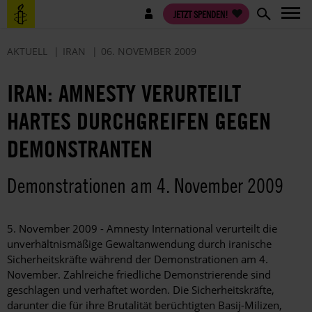
Direkt
Benutzermenü
JETZT SPENDEN!
zum
Inhalt
AKTUELL
IRAN
06. NOVEMBER 2009
IRAN: AMNESTY VERURTEILT
HARTES DURCHGREIFEN GEGEN
DEMONSTRANTEN
Demonstrationen am 4. November 2009
5. November 2009 - Amnesty International verurteilt die
unverhältnismäßige Gewaltanwendung durch iranische
Sicherheitskräfte während der Demonstrationen am 4.
November. Zahlreiche friedliche Demonstrierende sind
geschlagen und verhaftet worden. Die Sicherheitskräfte,
darunter die für ihre Brutalität berüchtigten Basij-Milizen,