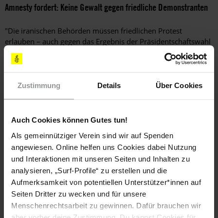
Amnesty fordert: Keine Gewalt gegen friedliche Demonstranten
"Die iranischen Behörden müssen friedlichen Protest
erlauben – auch gegen das Ergebnis der Präsidentschaftswahl
– und die Basij-Miliz von den Straßen entfernen", sagte
Malcolm Smart. "Demonstrationen sollten von
Sicherheitskräften begleitet werden, die dafür ausgebildet
sind und die Menschenrechte respektieren, nicht durch
Zustimmung
Details
Über Cookies
gewalttätige irreguläre Einheiten. Alle Berichte über Schläge,
Folter und andere Menschenrechtsverletzungen müssen
unabhängig untersucht und die Verantwortlichen zur
Auch Cookies können Gutes tun!
Rechenschaft gezogen werden."
Als gemeinnütziger Verein sind wir auf Spenden
Erfahren Sie mehr über die Ereignisse nach den
angewiesen. Online helfen uns Cookies dabei Nutzung
Präsidentschaftswahlen im Iran und beteiligen sie sich an
und Interaktionen mit unseren Seiten und Inhalten zu
Aktionen gegen die Menschenrechtsverletzungen!
analysieren, „Surf-Profile“ zu erstellen und die
Aufmerksamkeit von potentiellen Unterstützer*innen auf
Seiten Dritter zu wecken und für unsere
Weitere Informationen
Menschenrechtsarbeit zu gewinnen. Dafür brauchen wir
aber vorher deine Zustimmung. Du kannst Cookies für