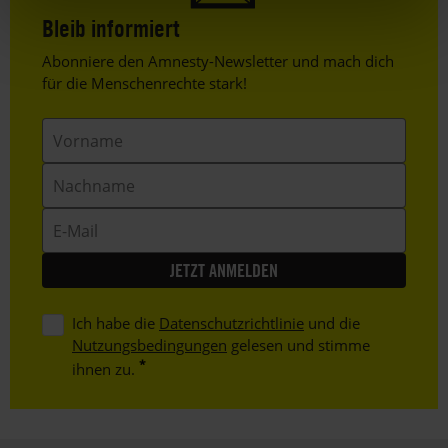
Bleib informiert
Header
Abonniere den Amnesty-Newsletter und mach dich
Text
für die Menschenrechte stark!
Vorname
Nachname
E-
Mail
Ich habe die
Datenschutzrichtlinie
und die
Nutzungsbedingungen
gelesen und stimme
ihnen zu.